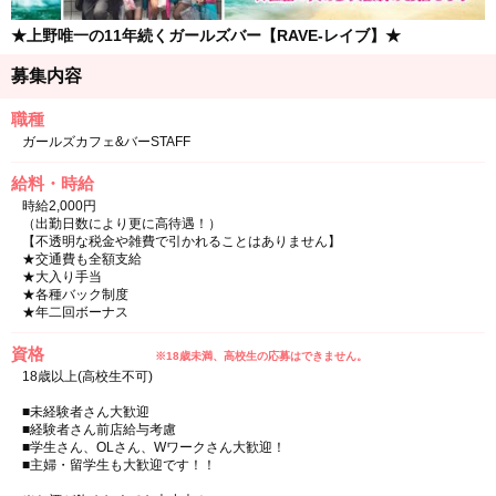
★上野唯一の11年続くガールズバー【RAVE-レイブ】★
募集内容
職種
ガールズカフェ&バーSTAFF
給料・時給
時給2,000円
（出勤日数により更に高待遇！）
【不透明な税金や雑費で引かれることはありません】
★交通費も全額支給
★大入り手当
★各種バック制度
★年二回ボーナス
資格
※18歳未満、高校生の応募はできません。
18歳以上(高校生不可)
■未経験者さん大歓迎
■経験者さん前店給与考慮
■学生さん、OLさん、Wワークさん大歓迎！
■主婦・留学生も大歓迎です！！