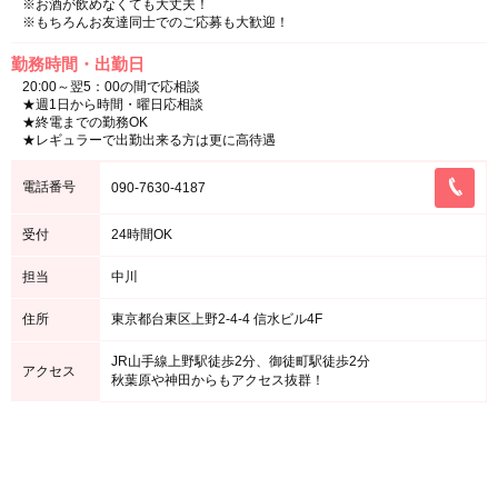
※お酒が飲めなくても大丈夫！
※もちろんお友達同士でのご応募も大歓迎！
勤務時間・出勤日
20:00～翌5：00の間で応相談
★週1日から時間・曜日応相談
★終電までの勤務OK
★レギュラーで出勤出来る方は更に高待遇
電話番号
090-7630-4187
受付
24時間OK
担当
中川
住所
東京都台東区上野2-4-4 信水ビル4F
JR山手線上野駅徒歩2分、御徒町駅徒歩2分
アクセス
秋葉原や神田からもアクセス抜群！