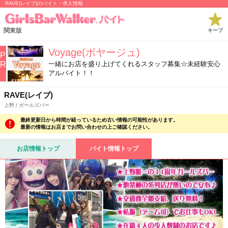
RAVE(レイブ)のバイト・求人情報
関東版
キープ
Voyage(ボヤージュ)
P
R
一緒にお店を盛り上げてくれるスタッフ募集☆未経験安心
アルバイト！！
RAVE(レイブ)
上野 / ガールズバー
最終更新日から時間が経っているため古い情報の可能性があります。
最新の情報はお店までお問い合わせの上ご確認ください。
お店情報トップ
バイト情報トップ