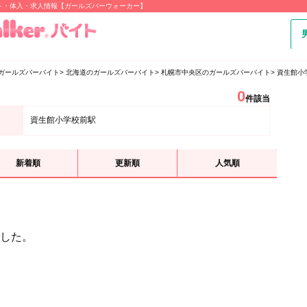
ト・体入・求人情報【ガールズバーウォーカー】
ガールズバーバイト
北海道のガールズバーバイト
札幌市中央区のガールズバーバイト
資生館小
0
件該当
資生館小学校前駅
新着順
更新順
人気順
した。