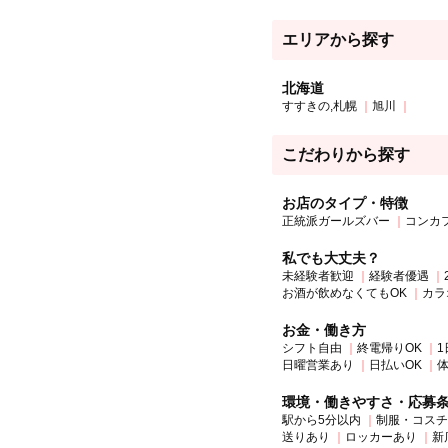
エリアから探す
北海道
すすきの,札幌
旭川
こだわりから探す
お店のタイプ・特徴
正統派ガールズバー
コンカ
私でも大丈夫？
未経験者歓迎
経験者優遇
お酒が飲めなくてもOK
カラ
お金・働き方
シフト自由
終電帰りOK
1
日曜営業あり
日払いOK
環境・働きやすさ・応募
駅から5分以内
制服・コスチ
送りあり
ロッカーあり
新