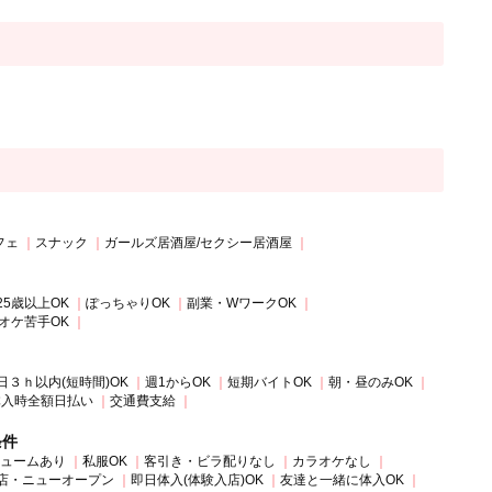
フェ
スナック
ガールズ居酒屋/セクシー居酒屋
25歳以上OK
ぽっちゃりOK
副業・WワークOK
オケ苦手OK
日３ｈ以内(短時間)OK
週1からOK
短期バイトOK
朝・昼のみOK
体入時全額日払い
交通費支給
条件
ュームあり
私服OK
客引き・ビラ配りなし
カラオケなし
店・ニューオープン
即日体入(体験入店)OK
友達と一緒に体入OK