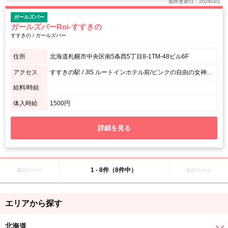
最終更新日：2026/3/1
ガールズバー
ガールズバーRoi-すすきの
すすきの / ガールズバー
住所
北海道札幌市中央区南5条西5丁目8-1TM-48ビル6F
アクセス
すすきの駅 / JIS ルートインホテル前/ピンクの自由の女神の通り、マイキーの隣のビル
給料/時給
体入時給
1500円
詳細を見る
1 - 8件（8件中）
前のページ
次のページ
エリアから探す
北海道