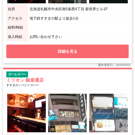
住所
北海道札幌市中央区南5条西4丁目 新世界ビル1F
アクセス
地下鉄すすきの駅より徒歩1分
給料/時給
体入時給
お問い合わせ下さい
詳細を見る
最終更新日：2026/8/10
ガールズバー
ミリオン 銀座通店
すすきの / バニーズバー