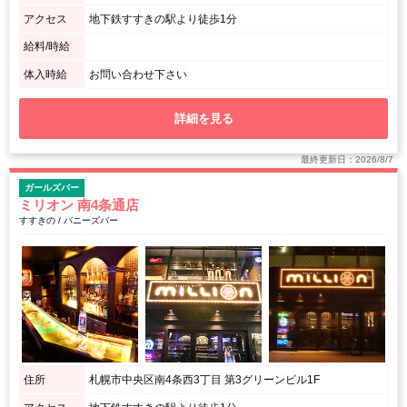
アクセス
地下鉄すすきの駅より徒歩1分
給料/時給
体入時給
お問い合わせ下さい
詳細を見る
最終更新日：2026/8/7
ガールズバー
ミリオン 南4条通店
すすきの / バニーズバー
住所
札幌市中央区南4条西3丁目 第3グリーンビル1F