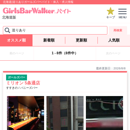
北海道|送りありガールズバーバイト・体入・求人情報
北海道版
キープ
MENU
送りあり
再検索
オススメ順
新着順
更新順
人気順
1 - 8件（8件中）
前のページ
次のページ
最終更新日：2026/8/8
ガールズバー
ミリオン 5条通店
すすきの / バニーズバー