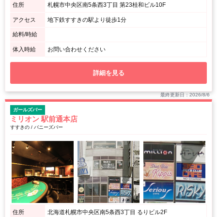
住所
札幌市中央区南5条西3丁目 第23桂和ビル10F
アクセス
地下鉄すすきの駅より徒歩1分
給料/時給
体入時給
お問い合わせください
詳細を見る
最終更新日：2026/8/6
ガールズバー
ミリオン 駅前通本店
すすきの / バニーズバー
住所
北海道札幌市中央区南5条西3丁目 るりビル2F