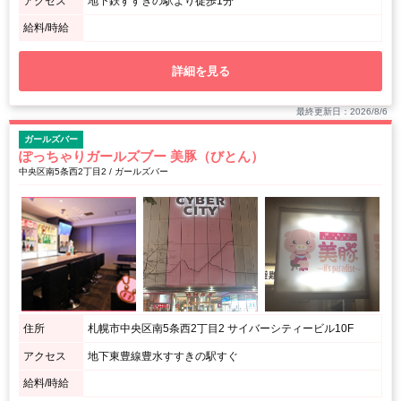
アクセス
地下鉄すすきの駅より徒歩1分
給料/時給
詳細を見る
最終更新日：2026/8/6
ガールズバー
ぽっちゃりガールズブー 美豚（びとん）
中央区南5条西2丁目2 / ガールズバー
住所
札幌市中央区南5条西2丁目2 サイバーシティービル10F
アクセス
地下東豊線豊水すすきの駅すぐ
給料/時給