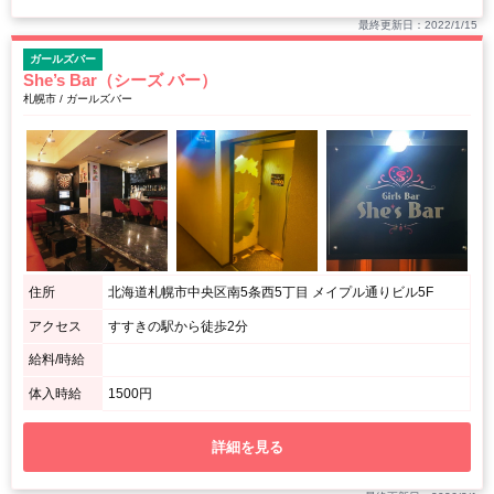
最終更新日：2022/1/15
ガールズバー
She’s Bar（シーズ バー）
札幌市 / ガールズバー
住所
北海道札幌市中央区南5条西5丁目 メイプル通りビル5F
アクセス
すすきの駅から徒歩2分
給料/時給
体入時給
1500円
詳細を見る