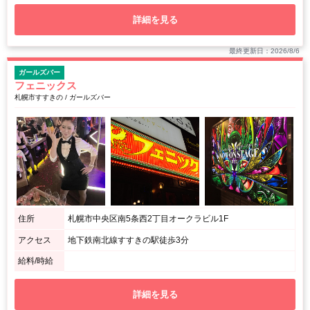
詳細を見る
最終更新日：2026/8/6
ガールズバー
フェニックス
札幌市すすきの / ガールズバー
住所
札幌市中央区南5条西2丁目オークラビル1F
アクセス
地下鉄南北線すすきの駅徒歩3分
給料/時給
詳細を見る