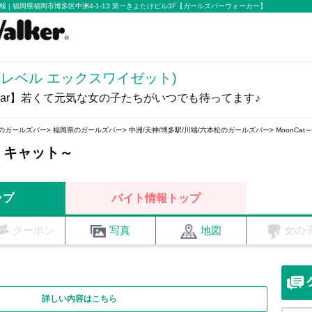
情報 | 福岡県福岡市博多区中洲4-1-13 第一きよたけビル3F【ガールズバーウォーカー】
YZ(レベル エックスワイゼット)
ar】若くて元気な女の子たちがいつでも待ってます♪
のガールズバー
福岡県のガールズバー
中洲/天神/博多駅/川端/六本松のガールズバー
MoonCa
ン キャット～
ップ
バイト情報トップ
クーポン
写真
地図
女の
詳しい内容はこちら