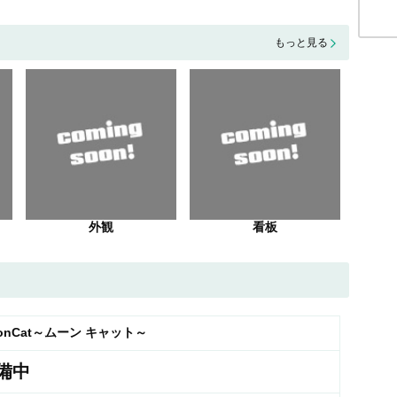
もっと見る
外観
看板
onCat～ムーン キャット～
備中