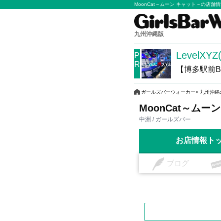
MoonCat～ムーン キャット～の店舗
九州沖縄版
LevelX
P
R
【博多駅前B
ガールズバーウォーカー
九州沖縄
MoonCat～ムー
中洲 / ガールズバー
お店情報ト
ブログ