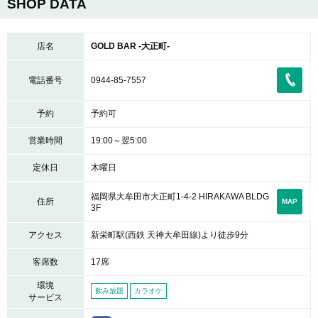
SHOP DATA
店名
GOLD BAR -大正町-
電話番号
0944-85-7557
予約
予約可
営業時間
19:00～翌5:00
定休日
木曜日
福岡県大牟田市大正町1-4-2 HIRAKAWA BLDG
住所
MAP
3F
アクセス
新栄町駅(西鉄 天神大牟田線)より徒歩9分
客席数
17席
環境
飲み放題
カラオケ
サービス