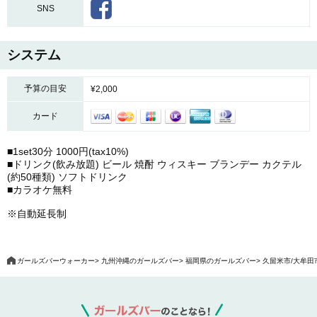
SNS
システム
予算の目安
¥2,000
カード
■1set30分 1000円(tax10%)
■ドリンク(飲み放題) ビール 焼酎 ウィスキー ブランデー カクテル
(約50種類) ソフトドリンク
■カラオケ無料
※自動延長制
ガールズバーウォーカー
九州沖縄のガールズバー
福岡県のガールズバー
久留米市/大牟田