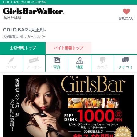
GOLD BAR -大正町-の店舗情報
九州沖縄版
お気に入り
GOLD BAR -大正町-
大牟田市大正町 / ガールズバー
お店情報トップ
バイト情報トップ
ブログ
クーポン
写真
地図
女の子
クチコミ