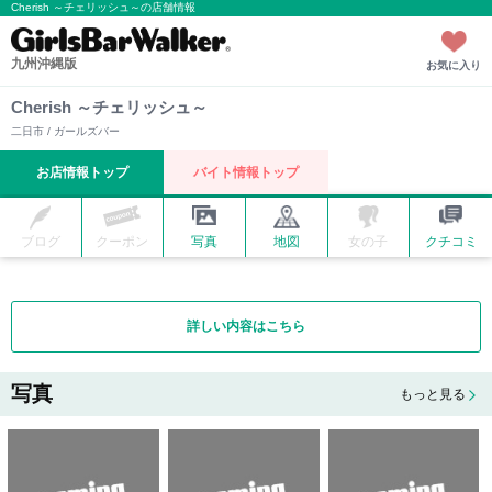
Cherish ～チェリッシュ～の店舗情報
九州沖縄版
お気に入り
Cherish ～チェリッシュ～
二日市 / ガールズバー
お店情報トップ
バイト情報トップ
ブログ
クーポン
写真
地図
女の子
クチコミ
詳しい内容はこちら
写真
もっと見る