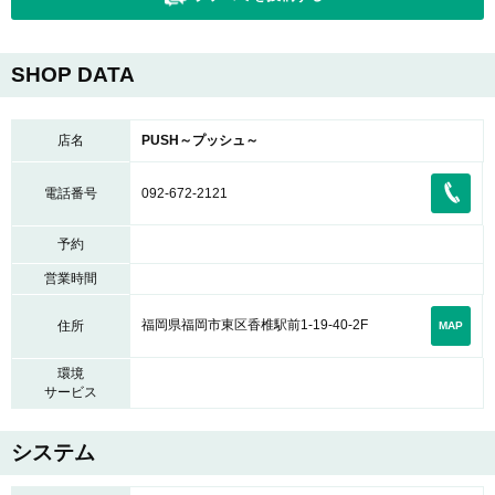
SHOP DATA
店名
PUSH～プッシュ～
電話番号
092-672-2121
予約
営業時間
福岡県福岡市東区香椎駅前1-19-40-2F
住所
MAP
環境
サービス
システム