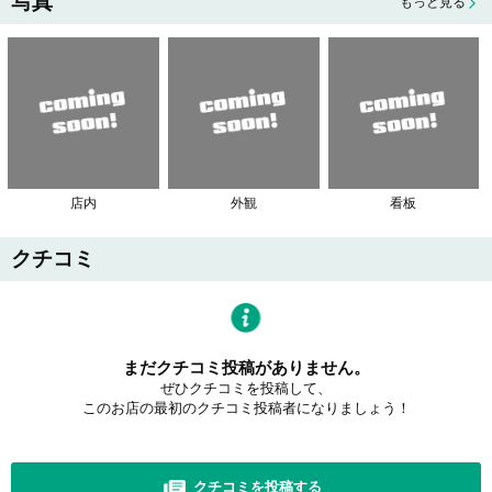
写真
もっと見る
店内
外観
看板
クチコミ
まだクチコミ投稿がありません。
ぜひクチコミを投稿して、
このお店の最初のクチコミ投稿者になりましょう！
クチコミを投稿する