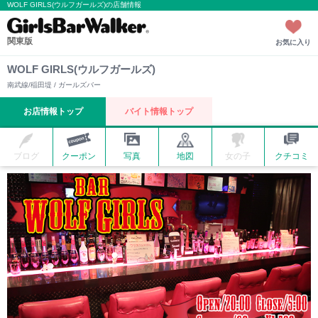
WOLF GIRLS(ウルフガールズ)の店舗情報
関東版
お気に入り
WOLF GIRLS(ウルフガールズ)
南武線/稲田堤 / ガールズバー
お店情報トップ
バイト情報トップ
ブログ
クーポン
写真
地図
女の子
クチコミ