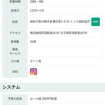
営業時間
20時～5時
定休日
12/31〜1/3
神奈川県川崎市多摩区菅1-3-15 ドメス稲田堤2F
住所
MAP
アクセス
南武線稲田堤駅徒歩1分 京王稲田堤駅徒歩2分
客席数
20席
環境
サービス
その他
ダーツ有
SNS
システム
予算の目安
お一人様 3000円程度