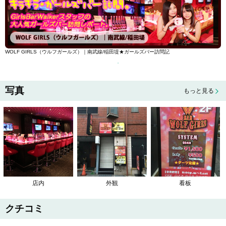
WOLF GIRLS（ウルフガールズ）｜南武線/稲田堤★ガールズバー訪問記
写真
もっと見る
店内
外観
看板
クチコミ