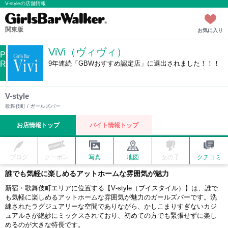
V-styleの店舗情報
関東版
お気に入り
ViVi（ヴィヴィ）
P
R
9年連続「GBWおすすめ認定店」に選出されました！！！
V-style
歌舞伎町 / ガールズバー
お店情報トップ
バイト情報トップ
ブログ
クーポン
写真
地図
女の子
クチコミ
誰でも気軽に楽しめるアットホームな雰囲気が魅力
新宿・歌舞伎町エリアに位置する【V‑style（ブイスタイル）】は、誰で
も気軽に楽しめるアットホームな雰囲気が魅力のガールズバーです。洗
練されたラグジュアリーな空間でありながら、かしこまりすぎないカジ
ュアルさが絶妙にミックスされており、初めての方でも緊張せずに楽し
めるのが大きな特長です。