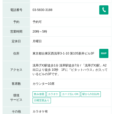
電話番号
03-5830-3188
予約
予約可
営業時間
20時～5時
定休日
月曜日
東京都台東区西浅草3-1-10 第105新井ビル3F
住所
MAP
浅草(TX)駅徒歩1分 浅草駅徒歩7分 / 「浅草(TX)駅」A2
アクセス
出口より徒歩 10秒 1Fに『ピタットハウス』が入って
いるビルの3Fです。
客席数
カウンター10席
飲み放題
カラオケ
カード払いOK
駅から5分以内
環境
サービス
日曜営業あり
その他
カラオケ有