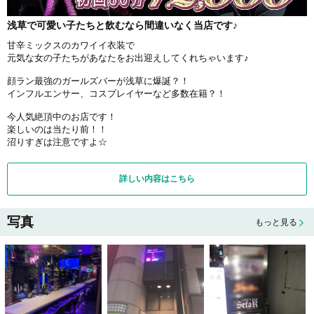
浅草で可愛い子たちと飲むなら間違いなく当店です♪
甘辛ミックスのカワイイ衣装で
元気な女の子たちがあなたをお出迎えしてくれちゃいます♪
顔ラン最強のガールズバーが浅草に爆誕？！
インフルエンサー、コスプレイヤーなど多数在籍？！
今人気絶頂中のお店です！
楽しいのは当たり前！！
沼りすぎは注意ですよ☆
詳しい内容はこちら
写真
もっと見る