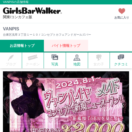
VANPISの店舗情報
関東/コンカフェ版
お気に入り
VANPIS
台東区浅草３丁目１ー１０ / コンセプトカフェアンドガールズバー
お店情報トップ
バイト情報トップ
ブログ
クーポン
写真
地図
女の子
クチコミ