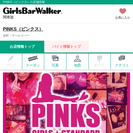
PINKS（ピンクス）の店舗情報
関東版
お気に入り
PINKS（ピンクス）
金町 / ガールズバー
お店情報トップ
バイト情報トップ
ブログ
クーポン
写真
地図
女の子
クチコミ