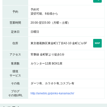
予約可
予約
貸切可能、8名様から
営業時間
20:00-翌日5:00（月曜～土曜）
定休日
日曜日
東京都葛飾区東金町1丁目42-10 金町ビル5F
住所
MAP
アクセス
常磐線 金町駅より徒歩1分
客席数
カウンター12席 BOX1席
環境
サービス
その他
ダーツ有、カラオケ有,コスプレ有
ブログ
http://ameblo.jp/pinks-kanamachi/
その他URL