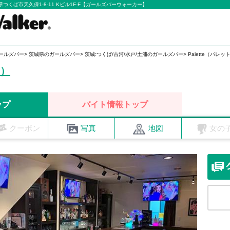
城県つくば市天久保1-8-11 Kビル1F-F【ガールズバーウォーカー】
ールズバー
茨城県のガールズバー
茨城:つくば/古河/水戸/土浦のガールズバー
Palette（パレッ
ト）
ップ
バイト情報トップ
クーポン
写真
地図
女の