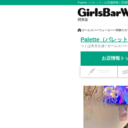
Palette（パレット）の店舗情報 | 茨
関東版
ガールズバーウォーカー
関東のガ
Palette（パレッ
つくば市天久保 / ガールズバー
お店情報ト
ブログ