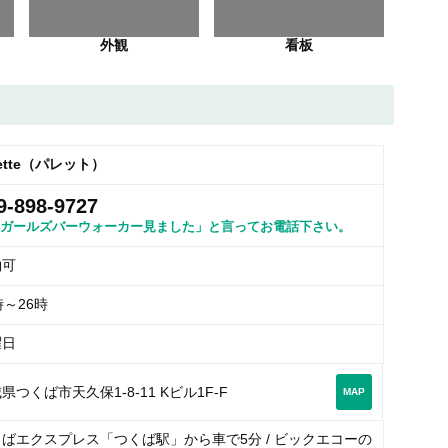
外観
看板
lette（パレット）
9-898-9727
ガールズバーウォーカー見ました」と言ってお電話下さい。
約可
時～26時
曜日
県つくば市天久保1-8-11 Kビル1F-F
MAP
ばエクスプレス「つくば駅」から車で5分 / ビックエコーの