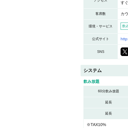
アクセス
す
カ
客席数
飲
環境・サービス
http
公式サイト
SNS
システム
飲み放題
60分飲み放題
延長
延長
※TAX10%