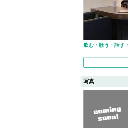
飲む・歌う・話す・遊
写真