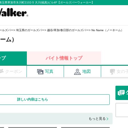
 埼玉県草加市氷川町2102-5 大川(福真)ビル4F【ガールズバーウォーカー】
ールズバー
埼玉県のガールズバー
越谷/草加/春日部のガールズバー
No Name（ノーネーム）
ネーム）
ップ
バイト情報トップ
クーポン
写真
地図
女の
詳しい内容はこちら
もっと見る