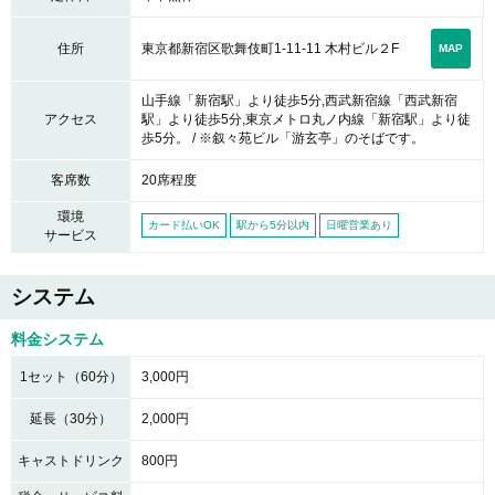
東京都新宿区歌舞伎町1-11-11 木村ビル２F
住所
MAP
山手線「新宿駅」より徒歩5分,西武新宿線「西武新宿
アクセス
駅」より徒歩5分,東京メトロ丸ノ内線「新宿駅」より徒
歩5分。 / ※叙々苑ビル「游玄亭」のそばです。
客席数
20席程度
環境
カード払いOK
駅から5分以内
日曜営業あり
サービス
システム
料金システム
1セット（60分）
3,000円
延長（30分）
2,000円
キャストドリンク
800円