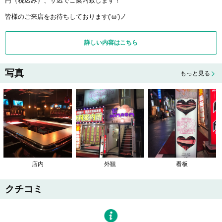
円（税込み）、サ込でご案内致します！
皆様のご来店をお待ちしております(‘ω’)ノ
詳しい内容はこちら
写真
もっと見る
店内
外観
看板
クチコミ