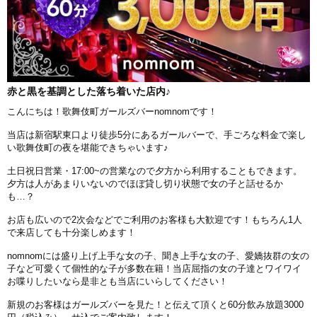
赤と黒を基調とした落ち着いた店内♪
こんにちは！歌舞伎町ガールズバーnomnomです！
当店は新宿駅東口より徒歩5分にあるガールバーで、手ごろな料金で楽し
い歌舞伎町の夜を堪能できちゃいます♪
土日祝日営業・17:00~の営業なので夕方から利用することもできます。
夕方は人があまりいないのでほぼ貸し切り状態で女の子と話せるか
も…？
お店も広いので2次会などでご利用のお客様も大歓迎です！もちろん1人
で来店しても十分楽しめます！
nomnomには盛り上げ上手な女の子、聞き上手な女の子、愛嬌抜群の女の
子など可愛くて個性的な子が多数在籍！当店屈指の女の子達とワイワイ
お喋りしたいなら是非とも当店にいらしてください！
新規のお客様はガールズバーを見た！と伝えて頂くと60分飲み放題3000