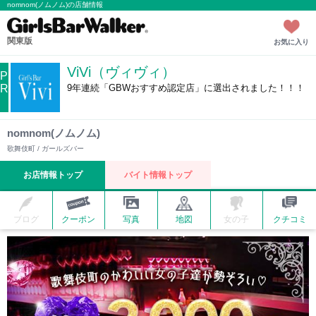
nomnom(ノムノム)の店舗情報
関東版
お気に入り
ViVi（ヴィヴィ）
P
R
9年連続「GBWおすすめ認定店」に選出されました！！！
nomnom(ノムノム)
歌舞伎町 / ガールズバー
お店情報トップ
バイト情報トップ
ブログ
クーポン
写真
地図
女の子
クチコミ