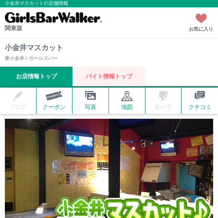
小金井マスカットの店舗情報
関東版
お気に入り
小金井マスカット
東小金井 / ガールズバー
お店情報トップ
バイト情報トップ
ブログ
クーポン
写真
地図
女の子
クチコミ