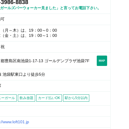
-3986-8838
ガールズバーウォーカー見ました」と言ってお電話下さい。
約可
（月～木）は、19：00～0：00
（金・土）は、19：00～1：00
・祝
都豊島区南池袋1-17-13 ゴールデンプラザ池袋7F
MAP
線 池袋駅東口より徒歩5分
席
ニーガール
飲み放題
カード払いOK
駅から5分以内
://www.loft101.jp