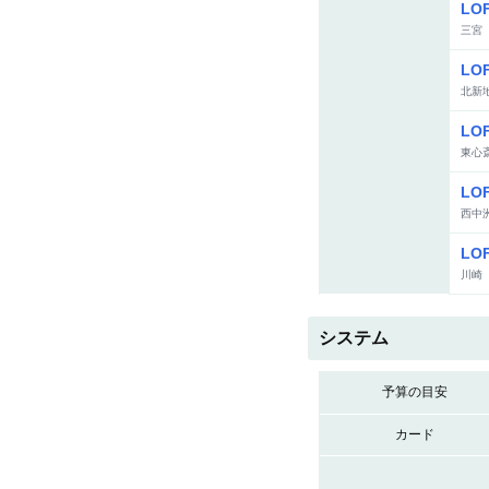
LO
三宮
LO
北新
LO
東心
LO
西中
LO
川崎
システム
予算の目安
カード