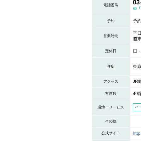
03
電話番号
※「
予
予約
平日
営業時間
週末
日
定休日
東京
住所
JR
アクセス
40
客席数
バ
環境・サービス
その他
http
公式サイト