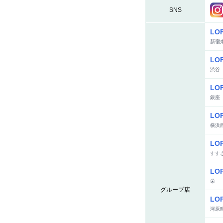
SNS
LO
新宿
LO
渋谷
LO
銀座
LO
横浜
LO
すす
LO
栄
グループ店
LO
河原