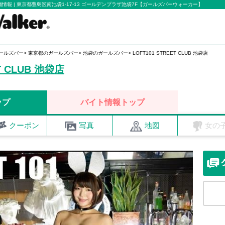
店の店舗情報 | 東京都豊島区南池袋1-17-13 ゴールデンプラザ池袋7F【ガールズバーウォーカー】
ールズバー
東京都のガールズバー
池袋のガールズバー
LOFT101 STREET CLUB 池袋店
ET CLUB 池袋店
ップ
バイト情報トップ
クーポン
写真
地図
女の