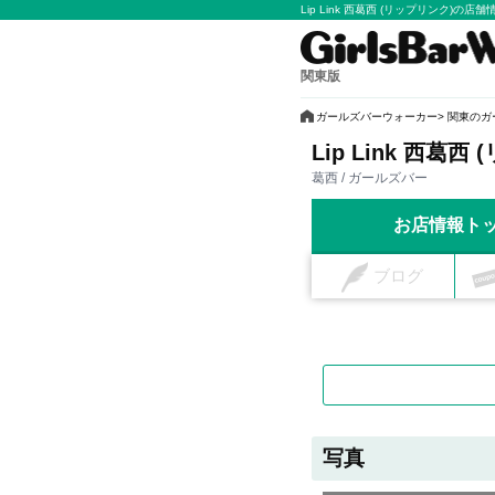
Lip Link 西葛西 (リップリンク)の
関東版
ガールズバーウォーカー
関東のガ
Lip Link 西葛西
葛西 / ガールズバー
お店情報ト
ブログ
写真