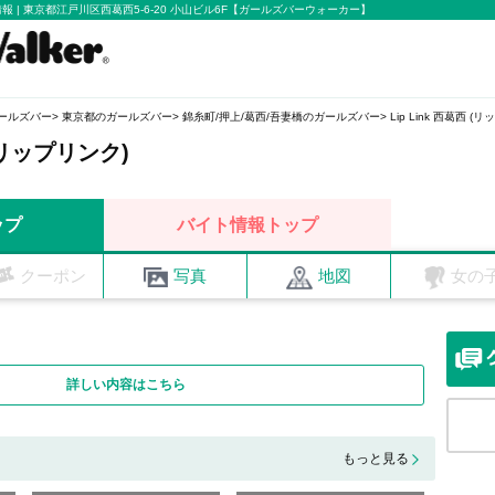
店舗情報 | 東京都江戸川区西葛西5-6-20 小山ビル6F【ガールズバーウォーカー】
ールズバー
東京都のガールズバー
錦糸町/押上/葛西/吾妻橋のガールズバー
Lip Link 西葛西 (
 (リップリンク)
ップ
バイト情報トップ
クーポン
写真
地図
女の
詳しい内容はこちら
もっと見る