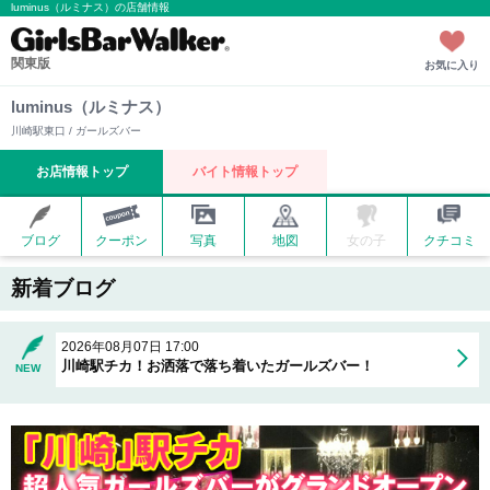
luminus（ルミナス）の店舗情報
関東版
お気に入り
luminus（ルミナス）
川崎駅東口 / ガールズバー
お店情報トップ
バイト情報トップ
ブログ
クーポン
写真
地図
女の子
クチコミ
新着ブログ
2026年08月07日 17:00
川崎駅チカ！お洒落で落ち着いたガールズバー！
NEW