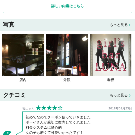
詳しい内容はこちら
写真
もっと見る
店内
外観
看板
クチコミ
もっと見る
★★★★☆
2018年01月23日
智にゃん
初めてなのでクーポン使っていきました
ボーイさんが親切に案内してくれました
料金システムは良心的
女の子も若くて可愛いかったです！