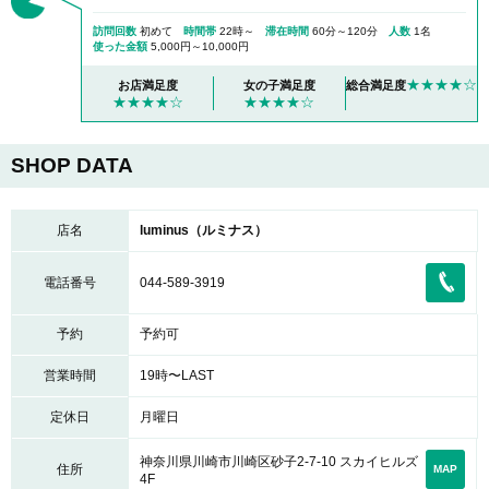
訪問回数
初めて
時間帯
22時～
滞在時間
60分～120分
人数
1名
使った金額
5,000円～10,000円
★★★★☆
お店満足度
女の子満足度
総合満足度
★★★★☆
★★★★☆
SHOP DATA
店名
luminus（ルミナス）
電話番号
044-589-3919
予約
予約可
営業時間
19時〜LAST
定休日
月曜日
神奈川県川崎市川崎区砂子2-7-10 スカイヒルズ
住所
MAP
4F