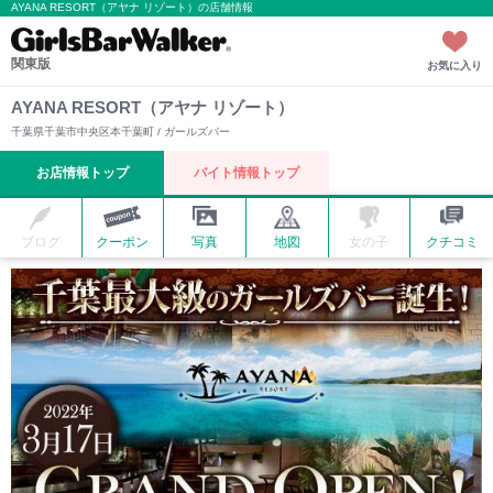
AYANA RESORT（アヤナ リゾート）の店舗情報
関東版
お気に入り
AYANA RESORT（アヤナ リゾート）
千葉県千葉市中央区本千葉町 / ガールズバー
お店情報トップ
バイト情報トップ
ブログ
クーポン
写真
地図
女の子
クチコミ