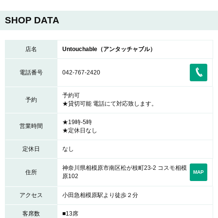
SHOP DATA
店名
Untouchable（アンタッチャブル）
電話番号
042-767-2420
予約可
予約
★貸切可能 電話にて対応致します。
★19時-5時
営業時間
★定休日なし
定休日
なし
神奈川県相模原市南区松が枝町23-2 コスモ相模
住所
MAP
原102
アクセス
小田急相模原駅より徒歩２分
客席数
■13席