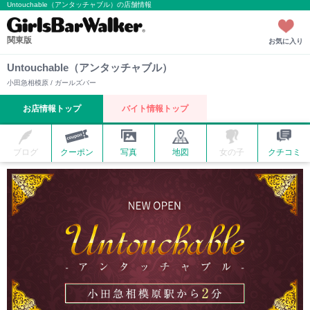
Untouchable（アンタッチャブル）の店舗情報
関東版
お気に入り
Untouchable（アンタッチャブル）
小田急相模原 / ガールズバー
お店情報トップ
バイト情報トップ
ブログ
クーポン
写真
地図
女の子
クチコミ