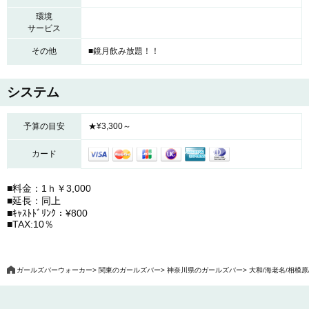
環境
サービス
その他
■鏡月飲み放題！！
システム
予算の目安
★¥3,300～
カード
■料金：1ｈ￥3,000
■延長：同上
■ｷｬｽﾄﾄﾞﾘﾝｸ：¥800
■TAX:10％
ガールズバーウォーカー
関東のガールズバー
神奈川県のガールズバー
大和/海老名/相模