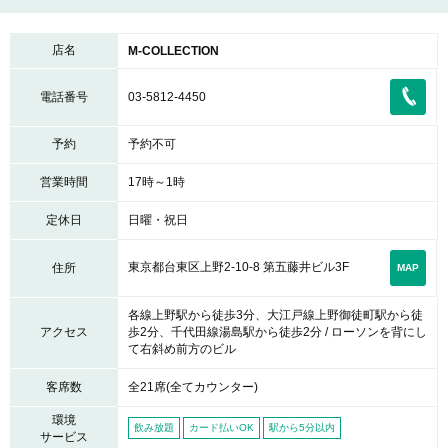
店名
M-COLLECTION
電話番号
03-5812-4450
予約
予約不可
営業時間
17時～1時
定休日
日曜・祝日
東京都台東区上野2-10-8 第五藤井ビル3F
住所
MAP
各線上野駅から徒歩3分、大江戸線上野御徒町駅から徒
アクセス
歩2分、千代田線湯島駅から徒歩2分 / ローソンを背にし
て右斜め前方のビル
客席数
全21席(全てカウンター)
環境
飲み放題
カード払いOK
駅から5分以内
サービス