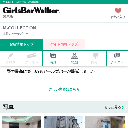
M-COLLECTIONの店舗情報
関東版
お気に入り
M-COLLECTION
上野 / ガールズバー
お店情報トップ
バイト情報トップ
ブログ
クーポン
写真
地図
女の子
クチコミ
上野で最高に楽しめるガールズバーが爆誕しました！
詳しい内容はこちら
写真
もっと見る