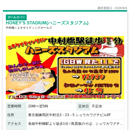
最終更新日：2026/8/6
ガールズバー
HONEY'S STADIUM(ハニーズスタジアム)
中村橋 / エキサイティングガールズ
営業時間
20時〜翌5時
定休日
不定休
住所
東京都練馬区中村北3－23－5 シュウカワグチビル8F
アクセス
各線中村橋駅より徒歩1分 / 鳥貴族のそば、シュウカワグチビルの8Fです