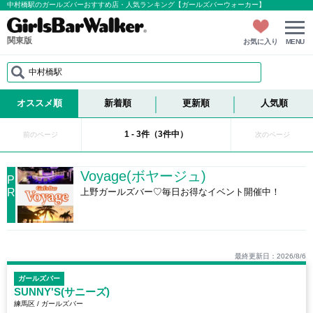
中村橋駅のガールズバーおすすめ店・人気ランキング【ガールズバーウォーカー】
関東版
お気に入り
MENU
中村橋駅
オススメ順
新着順
更新順
人気順
1 - 3件（3件中）
前のページ
次のページ
Voyage(ボヤージュ)
P
R
上野ガールズバー♡毎日お得なイベント開催中！
最終更新日：2026/8/6
ガールズバー
SUNNY'S(サニーズ)
練馬区 / ガールズバー