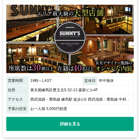
営業時間
19時～LAST
定休日
年中無休
住所
東京都練馬区豊玉北5-32-13 菱新ビル4F
アクセス
西武池袋・豊島線 練馬駅 徒歩1分 西武池袋・豊島線 中村橋駅 徒歩20分 西武池袋・豊島線 江古田駅 徒歩20分 / 1階がラーメン屋「ひむろ」のビル４Fです
予算の目安
お一人様 5,000円程度
詳細を見る