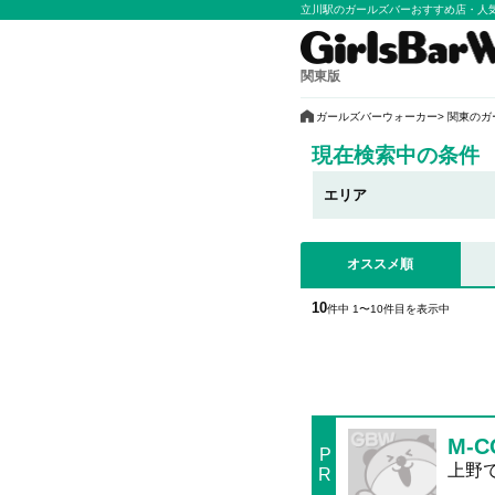
立川駅のガールズバーおすすめ店・人
関東版
ガールズバーウォーカー
関東のガ
現在検索中の条件
エリア
オススメ順
10
件中 1〜10件目を表示中
M-C
P
上野
R