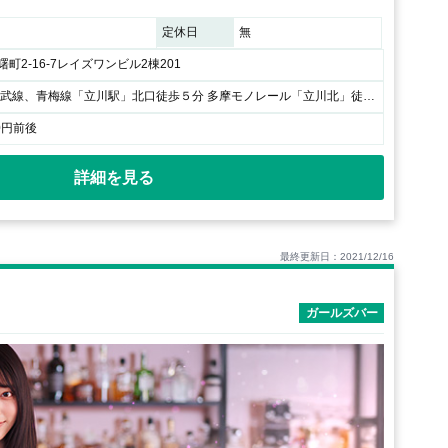
定休日
無
町2-16-7レイズワンビル2棟201
JR中央線、南武線、青梅線「立川駅」北口徒歩５分 多摩モノレール「立川北」徒歩5分 / 立川駅北口無料案内所向かいの駐車場と隣接したビルの2階になります。
0円前後
詳細を見る
最終更新日：2021/12/16
ガールズバー