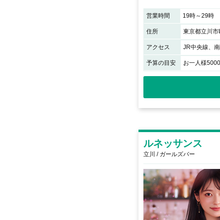
営業時間
19時～29時
住所
東京都立川市曙
アクセス
予算の目安
お一人様500
ルネッサンス
立川 / ガールズバー