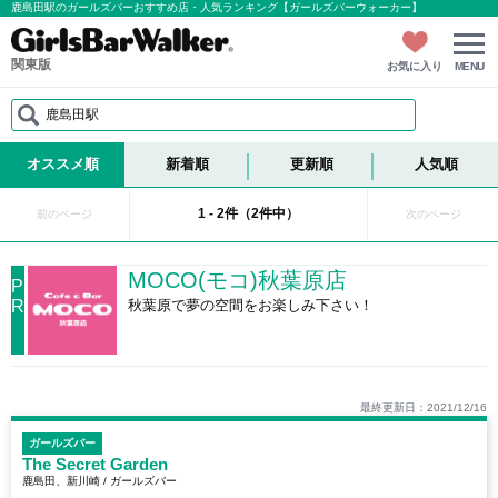
鹿島田駅のガールズバーおすすめ店・人気ランキング【ガールズバーウォーカー】
関東版
お気に入り
MENU
鹿島田駅
オススメ順
新着順
更新順
人気順
1 - 2件（2件中）
前のページ
次のページ
MOCO(モコ)秋葉原店
P
R
秋葉原で夢の空間をお楽しみ下さい！
最終更新日：2021/12/16
ガールズバー
The Secret Garden
鹿島田、新川崎 / ガールズバー