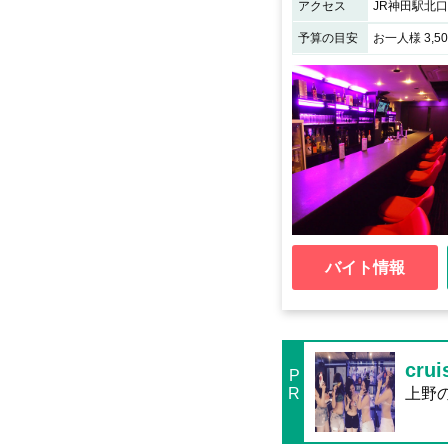
アクセス
予算の目安
お一人様 3,5
バイト情報
cr
P
R