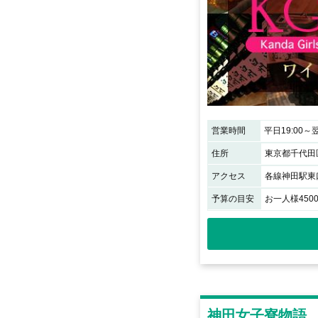
営業時間
平日19:00～翌
住所
東京都千代田区
アクセス
各線神田駅東口
予算の目安
お一人様450
神田女子寮物語