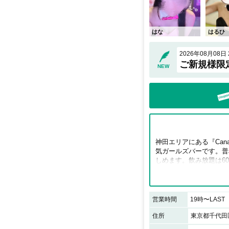
はな
はるひ
2026年08月08日 2
ご新規様限定
NEW
神田エリアにある『Ca
気ガールズバーです。普
しめます。飲み放題は60
嬉しいポイント。多数の
味わいたい方におすすめ
営業時間
19時〜LAST
住所
東京都千代田区