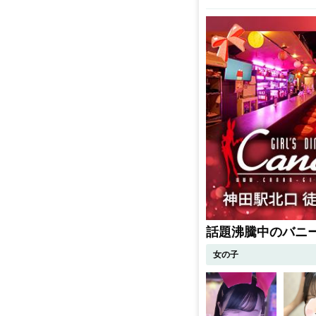
話題沸騰中のバニ
女の子