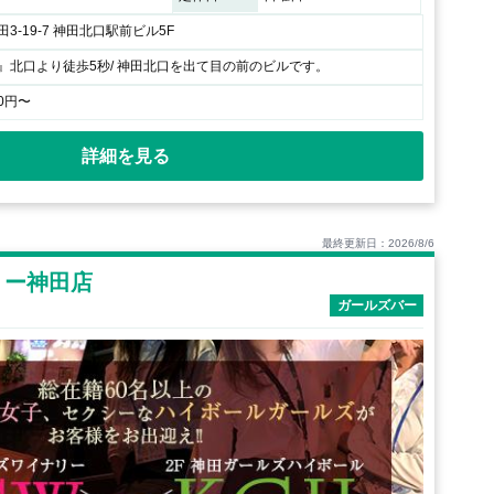
3-19-7 神田北口駅前ビル5F
』北口より徒歩5秒/ 神田北口を出て目の前のビルです。
0円〜
詳細を見る
最終更新日：2026/8/6
リー神田店
ガールズバー