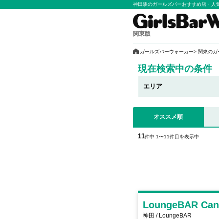
神田駅のガールズバーおすすめ店・人
関東版
ガールズバーウォーカー
関東のガ
現在検索中の条件
エリア
オススメ順
11
件中 1〜11件目を表示中
LoungeBAR C
神田 / LoungeBAR