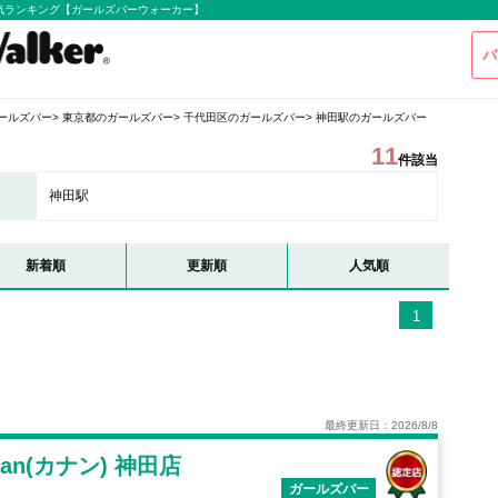
気ランキング【ガールズバーウォーカー】
バ
ールズバー
東京都のガールズバー
千代田区のガールズバー
神田駅のガールズバー
11
件該当
神田駅
新着順
更新順
人気順
1
最終更新日：2026/8/8
anan(カナン) 神田店
ガールズバー