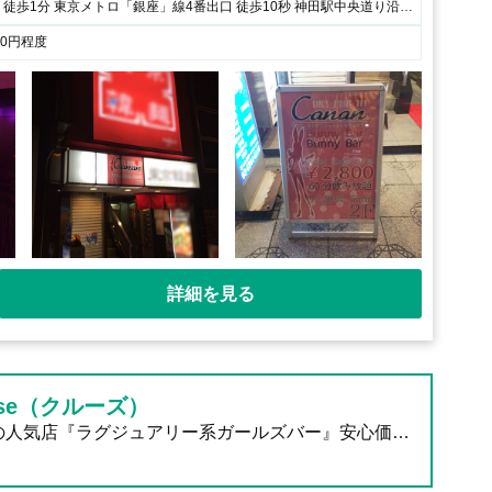
JR神田駅北口 徒歩1分 東京メトロ「銀座」線4番出口 徒歩10秒 神田駅中央道り沿い 明治書店とソフトバンクの間、1階が東京韓麺さんのビル2Fです。
00円程度
詳細を見る
uise（クルーズ）
上野の人気店『ラグジュアリー系ガールズバー』安心価格で飲み放題☆