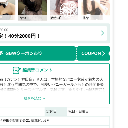
なつ
わかば
るな
0:00
！40分2000円！
編集部コメント
nan（カナン）神田店』さんは、本格的なバニー衣装が魅力の人
段と違う雰囲気の中で、可愛いバニーガールたちとの時間を楽
分2,800円とリーズナブルで、気軽に立ち寄りやすい価格設定も
メディアにも取り上げられ話題を集めており、神田で非日常を
のお店です。
定休日
祝日・日曜日
神田鍛冶町3-3-21 晴花ビル2F