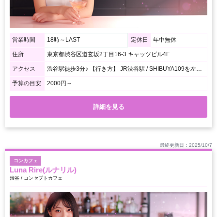
営業時間
18時～LAST
定休日
年中無休
住所
東京都渋谷区道玄坂2丁目16-3 キャッツビル4F
アクセス
渋谷駅徒歩3分♪ 【行き方】 JR渋谷駅 / SHIBUYA109を左側に沿って歩いていき、200mほど進んだら右手に「しぶや百軒店」のアーチが出てきます。アーチの左側の黄色いビルの4階がマカロンです。
予算の目安
2000円～
詳細を見る
最終更新日：2025/10/7
コンカフェ
Luna Rire(ルナリル)
渋谷 / コンセプトカフェ