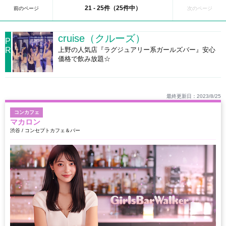
ション・飲食店などが集まる場所「スペイン坂」や、東急の脇道の先にある最近
21 - 25件（25件中）
前のページ
次のページ
メディアで何かと話題の「奥渋」もそのうちの１つ！ 駅近くの喧騒がまるで嘘だ
ったかのように時間がゆったりと流れるオシャレな空間が広がっています。
cruise（クルーズ）
P
R
上野の人気店『ラグジュアリー系ガールズバー』安心
価格で飲み放題☆
最終更新日：2023/8/25
コンカフェ
マカロン
渋谷 / コンセプトカフェ＆バー