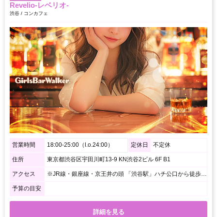
Revelio-レベリオ-
渋谷 / コンカフェ
営業時間
18:00-25:00（l.o.24:00）
定休日
不定休
住所
東京都渋谷区宇田川町13-9 KN渋谷2ビル 6F B1
アクセス
※JR線・銀座線・京王井の頭 「渋谷駅」ハチ公口から徒歩約5分 ※半蔵門線・副都心線・田園都市線・東横線 「渋谷駅」A2出口から徒歩約3分
予算の目安
詳細を見る