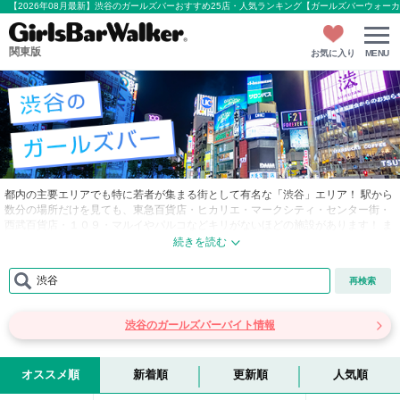
【2026年08月最新】渋谷のガールズバーおすすめ25店・人気ランキング【ガールズバーウォー
関東版
お気に入り
MENU
都内の主要エリアでも特に若者が集まる街として有名な「渋谷」エリア！ 駅から
数分の場所だけを見ても、東急百貨店・ヒカリエ・マークシティ・センター街・
西武百貨店・１０９・マルイやパルコなどキリがないほどの施設があります！ ま
た、地上４階相当の銀座線ホームと地下５階の副都心線ホームの９階層分に山手
線や半蔵門線のホームを持つ渋谷駅は非常に複雑。 そんな雑多な街である渋谷周
辺の特徴をまとめてみました。
渋谷
再検索
■渋谷…渋谷駅からはどの方角へ進んでもすぐに飲み屋には辿り着けますが、 特
にハチ公口を抜けスクランブル交差点を越えてすぐの「センター街」の一帯は飲
渋谷のガールズバーバイト情報
み屋だらけ！！ “センター街のキャッチのお兄さん”も若者の街を象徴した個性を
持っており、独特のトークで通行人に声をかけまくっています。 居酒屋の客引き
たちをかわしながら歩くだけでも一苦労というぐらい、駅近くは多くの人で賑わ
っていますが、１本路地を入ったところ・駅から少し離れたところは意外と知ら
オススメ順
新着順
更新順
人気順
れていない穴場スポットが沢山！ 井の頭通りから渋谷パルコへ続く雑貨・ファッ