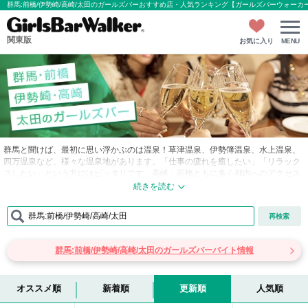
群馬:前橋/伊勢崎/高崎/太田のガールズバーおすすめ店・人気ランキング【ガールズバーウォーカ
関東版
お気に入り
MENU
群馬と聞けば、最初に思い浮かぶのは温泉！草津温泉、伊勢簿温泉、水上温泉、
四万温泉など、様々な温泉地があります。「仕事の疲れを癒したい」「リラック
スしたい」という方にはピッタリです。高崎・前橋ともに多く都内へのアクセス
も一時間程度！ 伊勢崎はグルメがオススメなエリアとなっており、太田は群馬一
の歓楽街。そんな４つのエリアをさらに詳しくご紹介します！
群馬:前橋/伊勢崎/高崎/太田
再検索
■前橋…群馬県の県庁所在地である前橋市。メインの駅である前橋駅周辺は再開
発が進んでおり、フラワーパーク、牧場、温泉、といったレジャーを楽しめる場
所や、バラ園で有名な敷島公園、古墳が多数ある大室公園など、観光地が多い都
群馬:前橋/伊勢崎/高崎/太田のガールズバーバイト情報
市でもあります。東京駅から特急ひたちでたった2駅で、時間も1時間15分ほどで
す。スナックやキャバクラが多く、ガールズバーの件数は群馬の他エリアと比べ
比較的少なくなってしまいますが、アットホームな雰囲気なお店が多く、その他
には駅周辺に200件近くの居酒屋が立ち並んでいます！
オススメ順
新着順
更新順
人気順
■高崎…群馬県最大の人口を誇る高崎市。JR高崎駅周辺は繁華街となっていて商