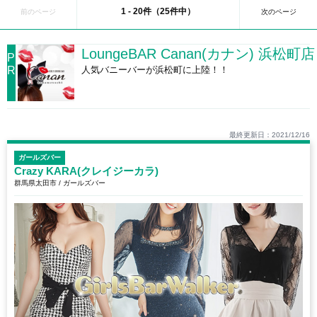
業施設や飲食店、文化施設が揃っています。隣接する柳川町界隈には昔ながらの
1 - 20件（25件中）
前のページ
次のページ
スナックやパブが存在し、なかなか趣のあるディープなゾーンとなっています。
高崎のガールズバーは駅から少し歩いたところに複数店存在しており、比較的リ
ーズナブルな料金でお酒を楽しむことができます！
LoungeBAR Canan(カナン) 浜松町店
■伊勢崎…群馬県南部に位置する伊勢崎市。人口増加率も高く、現在も発展を続
P
ける活気ある街です。特に注目なのが伊勢崎オートレース場周辺の地域。大型シ
R
人気バニーバーが浜松町に上陸！！
ョッピングセンターなどがオープンし、それに合わせて飲食店も増えています！
ガールズバーでは10代から40代まで幅広く活躍しており、ワイワイ系から静かに
お酒を楽しめるお店まで様々です！
■太田…群馬県の南東部にある太田市。北関東自動車道の大田桐生ICの開通によ
り、アクセスが非常に良くなりました。交通手段として自動車を利用する方が多
いため、国道122号線などの幹線道路沿いに大型ショッピングモールや飲食店が
最終更新日：2021/12/16
充実しています。非常に風俗産業が盛り上がっているエリアで女の子の質もレベ
ガールズバー
ルが高いく、女の子はお姉さん・萌え系・ロリ系・ギャル系とジャンルも様々で
Crazy KARA(クレイジーカラ)
男性客のニーズに合ったエリアとなっています！
群馬県太田市 / ガールズバー