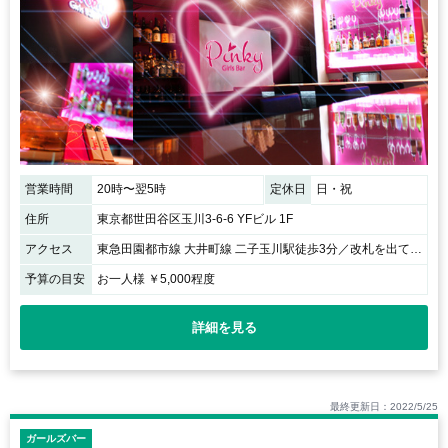
営業時間
20時〜翌5時
定休日
日・祝
住所
東京都世田谷区玉川3-6-6 YFビル 1F
アクセス
東急田園都市線 大井町線 二子玉川駅徒歩3分／改札を出て左に道路沿い左斜め向かい側の川渕不動産とGOLD(パチンコ)の間を20m進んだ左側です。
予算の目安
お一人様 ￥5,000程度
詳細を見る
最終更新日：2022/5/25
ガールズバー