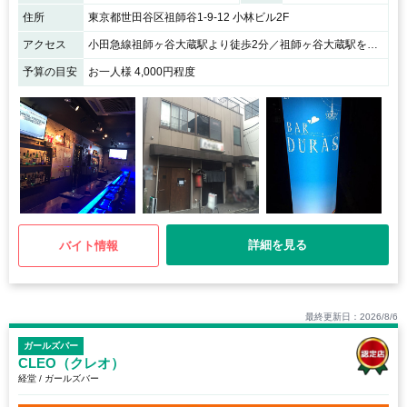
住所
東京都世田谷区祖師谷1-9-12 小林ビル2F
アクセス
小田急線祖師ヶ谷大蔵駅より徒歩2分／祖師ヶ谷大蔵駅を出て右方向へ、祖師谷商店街のセブンイレブンを右に曲がるとすぐお店があります。
予算の目安
お一人様 4,000円程度
詳細を見る
バイト情報
最終更新日：2026/8/6
ガールズバー
CLEO（クレオ）
経堂 / ガールズバー