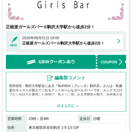
正統派ガールズバー☆駒沢大学駅から徒歩2分！
2026年08月01日 19:00
正統派ガールズバー☆駒沢大学駅から徒歩2分！
NEW
編集部コメント
世田谷区・駒沢大学駅近にある『BLENDA（ブレンダ）駒沢店』さんは、私服
姿のキャストが迎えてくれるアットホームなガールズバーです。ルックスだけ
でなく会話力を重視した採用で、気さくに楽しめる雰囲気が魅力。自然体の女
の子たちとのトークで時間を忘れるようなひとときを過ごせます。居心地の良
さを求める方にぴったりのお店です。
営業時間
20時～翌4時
定休日
日曜
住所
東京都世田谷区駒沢 1-5-13-10F