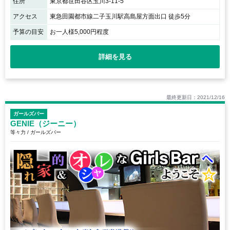
住所
東京都世田谷区玉川3-11-5
アクセス
東急田園都市線二子玉川駅高島屋方面出口 徒歩5分
予算の目安
お一人様5,000円程度
詳細を見る
最終更新日：2021/12/16
ガールズバー
GENIE（ジーニー）
等々力 / ガールズバー