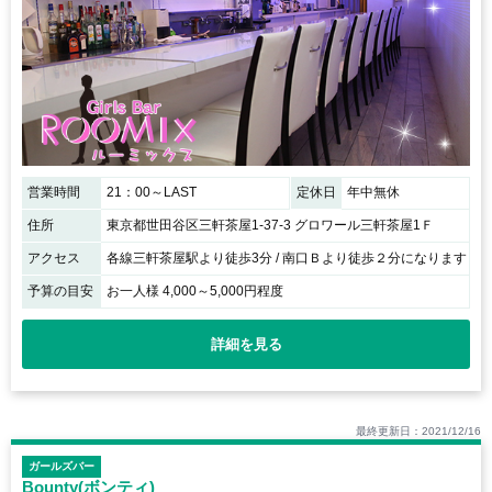
営業時間
21：00～LAST
定休日
年中無休
住所
東京都世田谷区三軒茶屋1-37-3 グロワール三軒茶屋1Ｆ
アクセス
各線三軒茶屋駅より徒歩3分 / 南口Ｂより徒歩２分になります
予算の目安
お一人様 4,000～5,000円程度
詳細を見る
最終更新日：2021/12/16
ガールズバー
Bounty(ボンティ)