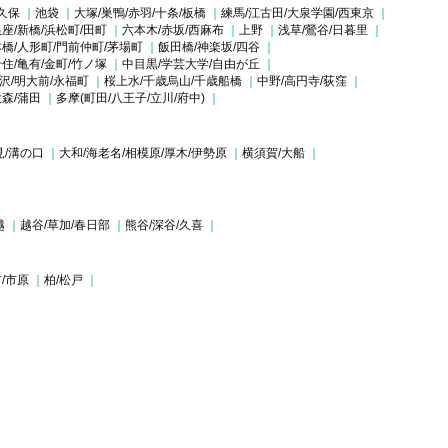
久保
池袋
大塚/巣鴨/赤羽/十条/板橋
練馬/江古田/大泉学園/西東京
座/新橋/浜松町/田町
六本木/赤坂/西麻布
上野
浅草/鶯谷/日暮里
橋/人形町/門前仲町/茅場町
飯田橋/神楽坂/四谷
住/亀有/金町/竹ノ塚
中目黒/学芸大学/自由が丘
沢/明大前/永福町
桜上水/千歳烏山/千歳船橋
中野/高円寺/荻窪
大森/蒲田
多摩(町田/八王子/立川/府中)
見/溝の口
大和/海老名/相模原/厚木/伊勢原
横須賀/大船
越
越谷/草加/春日部
熊谷/深谷/久喜
/市原
柏/松戸