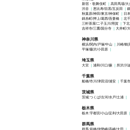
新宿・歌舞伎町
高田馬場/大
渋谷
恵比寿/目黒/五反田
銀
秋葉原/神田/東京/神保町
日本
錦糸町/押上/葛西/吾妻橋
北千
三軒茶屋/二子玉川/用賀
下北
吉祥寺/三鷹/国分寺
大井町/
神奈川県
横浜/関内/戸塚/中山
川崎/鶴
平塚/藤沢/小田原
埼玉県
大宮
浦和/川口/蕨
所沢/川
千葉県
船橋/市川/津田沼/浦安
千葉市
茨城県
茨城:つくば/古河/水戸/土浦
栃木県
栃木:宇都宮/小山/足利/大田原
群馬県
群馬:前橋/伊勢崎/高崎/太田