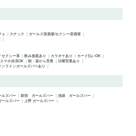
フェ
スナック
ガールズ居酒屋/セクシー居酒屋
店
／セクシー系
飲み放題あり
カラオケあり
カード払いOK
スマホ決済OK
朝・昼から営業
日曜営業あり
オンラインガールズバーあり
ールズバー
新宿 ガールズバー
池袋 ガールズバー
ガールズバー
上野 ガールズバー