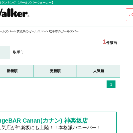
気ランキング【ガールズバーウォーカー】
バ
ールズバー
茨城県のガールズバー
取手市のガールズバー
1
件該当
取手市
新着順
更新順
人気順
1
ngeBAR Canan(カナン) 神楽坂店
人気店が神楽坂にも上陸！！本格派バニーバー！