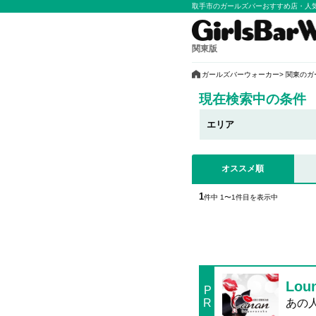
取手市のガールズバーおすすめ店・人
関東版
ガールズバーウォーカー
関東のガ
現在検索中の条件
エリア
オススメ順
1
件中 1〜1件目を表示中
Lou
P
R
あの