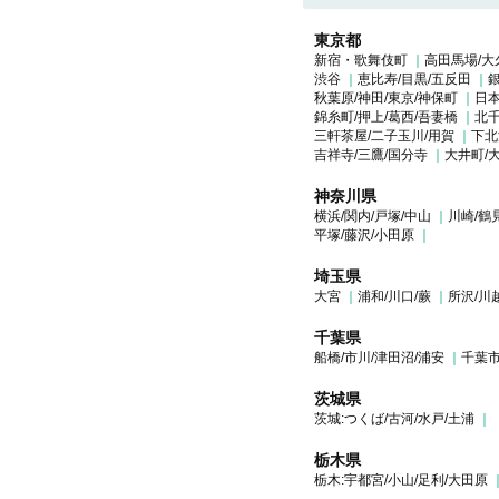
東京都
新宿・歌舞伎町
高田馬場/大
渋谷
恵比寿/目黒/五反田
銀
秋葉原/神田/東京/神保町
日本
錦糸町/押上/葛西/吾妻橋
北千
三軒茶屋/二子玉川/用賀
下北
吉祥寺/三鷹/国分寺
大井町/
神奈川県
横浜/関内/戸塚/中山
川崎/鶴
平塚/藤沢/小田原
埼玉県
大宮
浦和/川口/蕨
所沢/川
千葉県
船橋/市川/津田沼/浦安
千葉市
茨城県
茨城:つくば/古河/水戸/土浦
栃木県
栃木:宇都宮/小山/足利/大田原