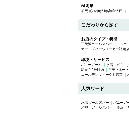
群馬県
群馬:前橋/伊勢崎/高崎/太田
こだわりから探す
お店のタイプ・特徴
正統派ガールズバー
コンカ
ガールズバーウォーカー認定
環境・サービス
バニーガール
水着・ビキニ
駅から5分以内
電子マネー・
ゴールデンウィークも営業
人気ワード
水着ガールズバー
バニーガ
渋谷 ガールズバー
横浜 