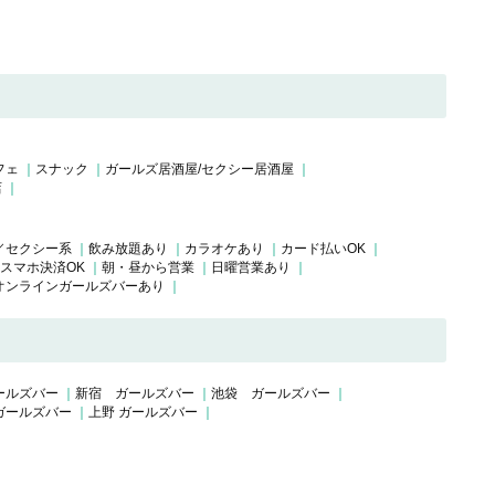
フェ
スナック
ガールズ居酒屋/セクシー居酒屋
店
／セクシー系
飲み放題あり
カラオケあり
カード払いOK
スマホ決済OK
朝・昼から営業
日曜営業あり
オンラインガールズバーあり
ールズバー
新宿 ガールズバー
池袋 ガールズバー
ガールズバー
上野 ガールズバー