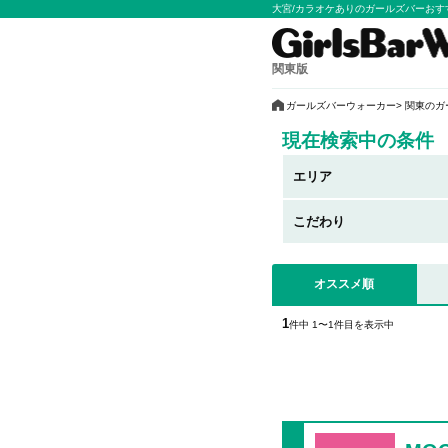
大宮/カラオケありのガールズバーお
関東版
ガールズバーウォーカー
関東のガ
現在検索中の条件
エリア
こだわり
オススメ順
1
件中 1〜1件目を表示中