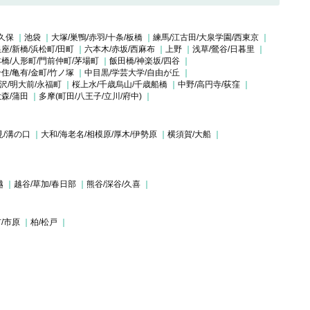
久保
池袋
大塚/巣鴨/赤羽/十条/板橋
練馬/江古田/大泉学園/西東京
座/新橋/浜松町/田町
六本木/赤坂/西麻布
上野
浅草/鶯谷/日暮里
橋/人形町/門前仲町/茅場町
飯田橋/神楽坂/四谷
住/亀有/金町/竹ノ塚
中目黒/学芸大学/自由が丘
沢/明大前/永福町
桜上水/千歳烏山/千歳船橋
中野/高円寺/荻窪
大森/蒲田
多摩(町田/八王子/立川/府中)
見/溝の口
大和/海老名/相模原/厚木/伊勢原
横須賀/大船
越
越谷/草加/春日部
熊谷/深谷/久喜
/市原
柏/松戸