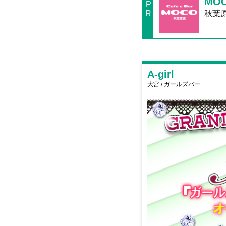
MO
P
R
秋葉
A-girl
大宮 / ガールズバー