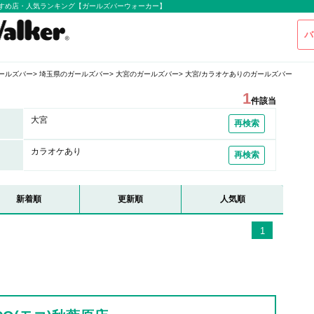
すすめ店・人気ランキング【ガールズバーウォーカー】
バ
ールズバー
埼玉県のガールズバー
大宮のガールズバー
大宮/カラオケありのガールズバー
1
件該当
大宮
再検索
カラオケあり
再検索
新着順
更新順
人気順
1