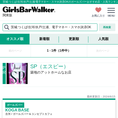
茨城:つくば/古河/水戸/土浦/電子マネー・スマホ決済OKのガールズバーおすすめ店・人気ラン
関東版
お気に入り
MENU
茨城:つくば/古河/水戸/土浦、電子マネー・スマホ決済OK
再検索
オススメ順
新着順
更新順
人気順
1 - 1件（1件中）
前のページ
次のページ
SP（エスピー）
P
R
築地のアットホームなお店
最終更新日：2024/6/15
ガールズバー
KOGA BASE
古河 / ガールズバー＆コンセプトカフェ