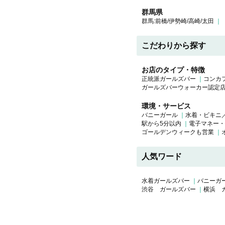
群馬県
群馬:前橋/伊勢崎/高崎/太田
こだわりから探す
お店のタイプ・特徴
正統派ガールズバー
コンカ
ガールズバーウォーカー認定
環境・サービス
バニーガール
水着・ビキニ
駅から5分以内
電子マネー・
ゴールデンウィークも営業
人気ワード
水着ガールズバー
バニーガ
渋谷 ガールズバー
横浜 