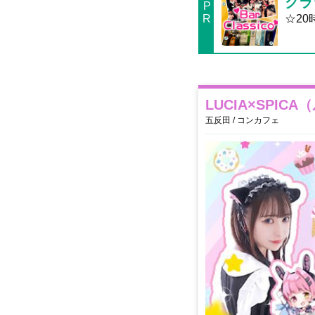
クラ
P
R
☆2
LUCIA×SPIC
五反田 / コンカフェ