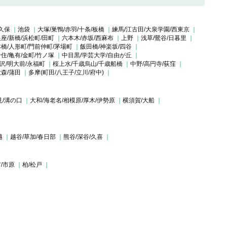
久保
池袋
大塚/巣鴨/赤羽/十条/板橋
練馬/江古田/大泉学園/西東京
座/新橋/浜松町/田町
六本木/赤坂/西麻布
上野
浅草/鶯谷/日暮里
橋/人形町/門前仲町/茅場町
飯田橋/神楽坂/四谷
住/亀有/金町/竹ノ塚
中目黒/学芸大学/自由が丘
沢/明大前/永福町
桜上水/千歳烏山/千歳船橋
中野/高円寺/荻窪
大森/蒲田
多摩(町田/八王子/立川/府中)
見/溝の口
大和/海老名/相模原/厚木/伊勢原
横須賀/大船
越
越谷/草加/春日部
熊谷/深谷/久喜
/市原
柏/松戸