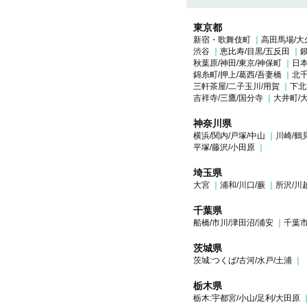
東京都
新宿・歌舞伎町
高田馬場/大
渋谷
恵比寿/目黒/五反田
銀
秋葉原/神田/東京/神保町
日本
錦糸町/押上/葛西/吾妻橋
北千
三軒茶屋/二子玉川/用賀
下北
吉祥寺/三鷹/国分寺
大井町/
神奈川県
横浜/関内/戸塚/中山
川崎/鶴
平塚/藤沢/小田原
埼玉県
大宮
浦和/川口/蕨
所沢/川
千葉県
船橋/市川/津田沼/浦安
千葉市
茨城県
茨城:つくば/古河/水戸/土浦
栃木県
栃木:宇都宮/小山/足利/大田原