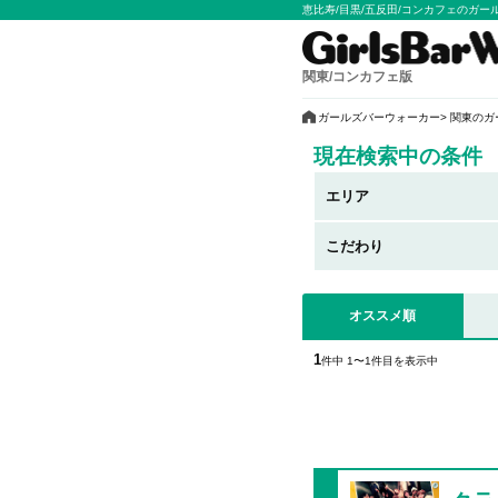
恵比寿/目黒/五反田/コンカフェのガ
関東/コンカフェ版
ガールズバーウォーカー
関東のガ
現在検索中の条件
エリア
こだわり
オススメ順
1
件中 1〜1件目を表示中