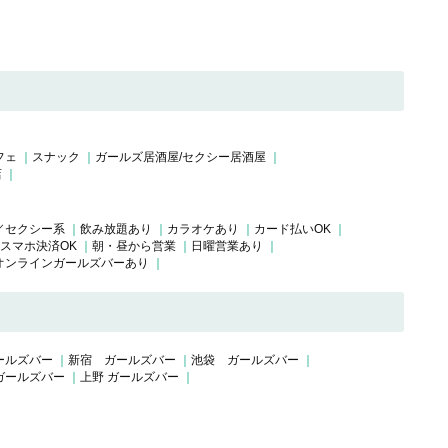
フェ
スナック
ガールズ居酒屋/セクシー居酒屋
店
／セクシー系
飲み放題あり
カラオケあり
カード払いOK
スマホ決済OK
朝・昼から営業
日曜営業あり
オンラインガールズバーあり
ールズバー
新宿 ガールズバー
池袋 ガールズバー
ガールズバー
上野 ガールズバー