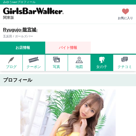
みゆうsanプロフィール
関東版
お気に入り
Ryugujo-龍宮城-
五反田 / ガールズバー
お店情報
バイト情報
ブログ
クーポン
写真
地図
女の子
クチコミ
プロフィール