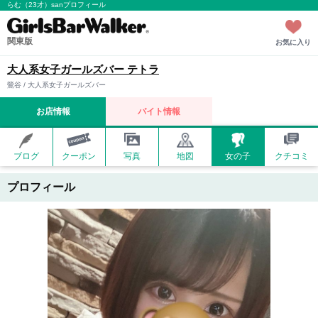
らむ（23才）sanプロフィール
関東版
お気に入り
大人系女子ガールズバー テトラ
鶯谷 / 大人系女子ガールズバー
お店情報
バイト情報
ブログ
クーポン
写真
地図
女の子
クチコミ
プロフィール