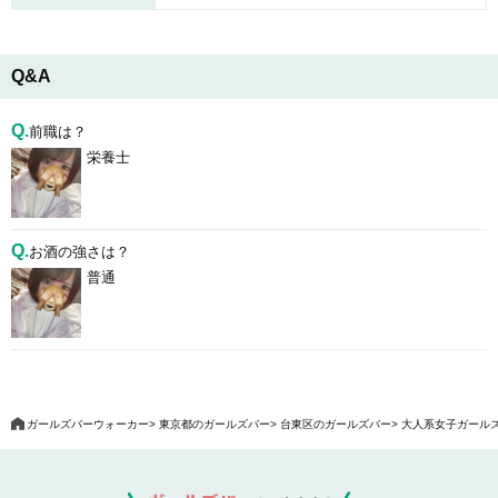
Q&A
Q.
前職は？
栄養士
Q.
お酒の強さは？
普通
ガールズバーウォーカー
東京都のガールズバー
台東区のガールズバー
大人系女子ガールズ