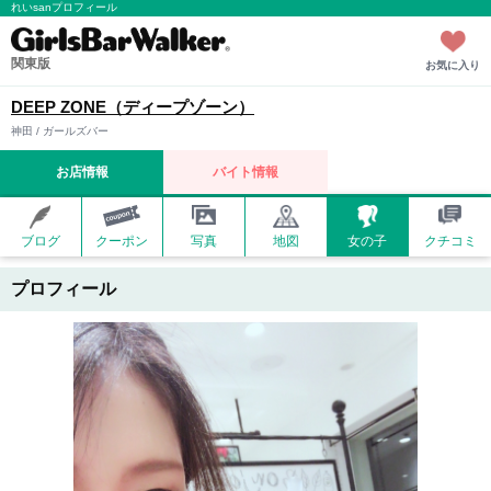
れいsanプロフィール
関東版
お気に入り
DEEP ZONE（ディープゾーン）
神田 / ガールズバー
お店情報
バイト情報
ブログ
クーポン
写真
地図
女の子
クチコミ
プロフィール