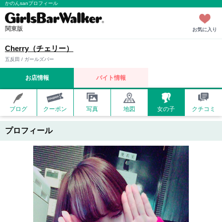
かのんsanプロフィール
関東版
お気に入り
Cherry（チェリー）
五反田 / ガールズバー
お店情報
バイト情報
ブログ
クーポン
写真
地図
女の子
クチコミ
プロフィール