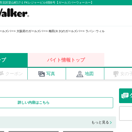
阪市北区堂山町17-1 FKレジャービル6階B号【ガールズバーウォーカー】
ールズバー
大阪府のガールズバー
梅田(キタ)のガールズバー
ラパン･ウィル
ップ
バイト情報トップ
クーポン
写真
地図
女の
詳しい内容はこちら
もっと見る