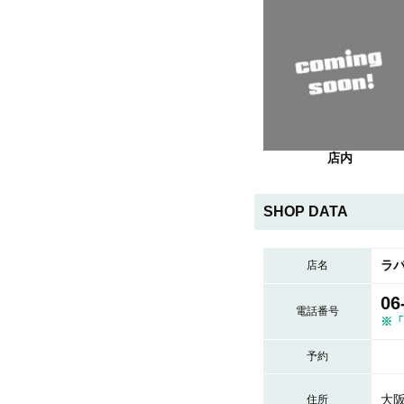
店内
SHOP DATA
ラパ
店名
06
電話番号
※「
予約
大阪
住所