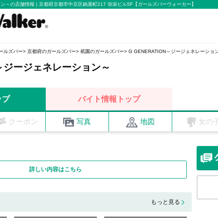
ション～の店舗情報 | 京都府京都市中京区鍋屋町217 弥栄ビル5F【ガールズバーウォーカー】
ールズバー
京都府のガールズバー
祇園のガールズバー
G GENERATION～ジージェネレーショ
ON～ジージェネレーション～
ップ
バイト情報トップ
クーポン
写真
地図
女の
詳しい内容はこちら
もっと見る