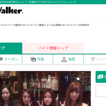
市中央区宗右衛門町6-2 ジュノン笠屋町プラザ6F【ガールズバーウォーカー】
ールズバー
大阪府のガールズバー
難波(ミナミ)/心斎橋のガールズバー
GARDEN
ップ
バイト情報トップ
クーポン
写真
地図
女の