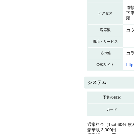
道頓
下
アクセス
駅」
カウ
客席数
環境・サービス
カ
その他
http
公式サイト
システム
予算の目安
カード
通常料金（1set 60分
豪華版 3,000円