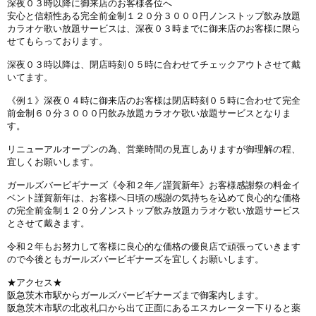
深夜０３時以降に御来店のお客様各位へ
安心と信頼性ある完全前金制１２０分３０００円ノンストップ飲み放題
カラオケ歌い放題サービスは、深夜０３時までに御来店のお客様に限ら
せてもらっております。
深夜０３時以降は、閉店時刻０５時に合わせてチェックアウトさせて戴
いてます。
《例１》深夜０４時に御来店のお客様は閉店時刻０５時に合わせて完全
前金制６０分３０００円飲み放題カラオケ歌い放題サービスとなりま
す。
リニューアルオープンの為、営業時間の見直しありますが御理解の程、
宜しくお願いします。
ガールズバービギナーズ《令和２年／謹賀新年》お客様感謝祭の料金イ
ベント謹賀新年は、お客様へ日頃の感謝の気持ちを込めて良心的な価格
の完全前金制１２０分ノンストップ飲み放題カラオケ歌い放題サービス
とさせて戴きます。
令和２年もお努力して客様に良心的な価格の優良店で頑張っていきます
ので今後ともガールズバービギナーズを宜しくお願いします。
★アクセス★
阪急茨木市駅からガールズバービギナーズまで御案内します。
阪急茨木市駅の北改札口から出て正面にあるエスカレーター下りると薬