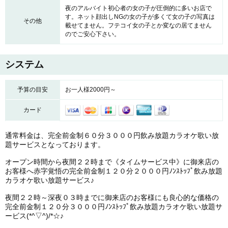
夜のアルバイト初心者の女の子が圧倒的に多いお店で
す。ネット顔出しNGの女の子が多くて女の子の写真は
その他
載せてません。フテコイ女の子とか変なの居てません
のでご安心下さい。
システム
予算の目安
お一人様2000円～
カード
通常料金は、完全前金制６０分３０００円飲み放題カラオケ歌い放
題サービスとなっております。
オープン時間から夜間２２時まで《タイムサービス中》に御来店の
お客様へ赤字覚悟の完全前金制１２０分２０００円ﾉﾝｽﾄｯﾌﾟ飲み放題
カラオケ歌い放題サービス♪
夜間２２時～深夜０３時までに御来店のお客様にも良心的な価格の
完全前金制１２０分３０００円ﾉﾝｽﾄｯﾌﾟ飲み放題カラオケ歌い放題サ
ービス(*^▽^)/*☆♪