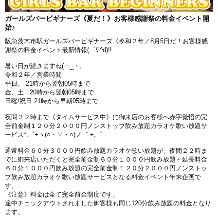
ガールズバービギナーズ《夏だ！》お客様感謝祭の料金イベント開
始♪
阪急茨木市駅ガールズバービギナーズ《令和２年／8月5日だ！お客様感
謝祭の料金イベント最新情報(゜∇^d)!!
暑い日が続きますね(・_・;
令和２年／営業時間
平日、 21時から翌朝05時まで
金、土 20時から翌朝05時まで
日曜/祝日 21時から早朝05時まで
夜間２２時まで《タイムサービス中》に御来店のお客様へ赤字覚悟の完
全前金制１２０分２０００円ノンストップ飲み放題カラオケ歌い放題サ
ービス*.゜+ヽ(○・▽・○)ノ゛ +.゜
通常料金６０分３０００円飲み放題カラオケ歌い放題が、夜間２２時ま
でに御来店いただくと完全前金制６０分１０００円飲み放題＋延長料金
６０分１０００円飲み放題の完全前金制１２０分２０００円ノンストッ
プ飲み放題カラオケ歌い放題サービスとなる料金イベント年末企画で
す。
《注意》料金は全て完全前金制度です。
途中チェックアウトされました御客様も同じ120分飲み放題の料金となり
ます。