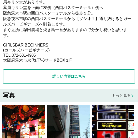
局キリン堂があります。
薬局キリン堂を正面に左側（西口バスターミナル）側へ
阪急茨木市駅の西口バスターミナルから徒歩１分。
阪急茨木市駅の西口バスターミナルから【ソシオ１】通り抜けるとガー
ルズバービギナーズへ到着します。
すぐ近所に塚田農場と焼き鳥一番がありますので分かり易いと思いま
す。
GIRLSBAR BEGINNERS
(ガールズバービギナーズ)
TEL:072-631-4985
大阪府茨木市永代町7-3サードBOX１F
詳しい内容はこちら
写真
もっと見る