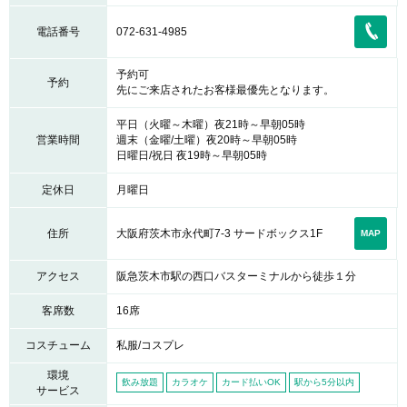
電話番号
072-631-4985
予約可
予約
先にご来店されたお客様最優先となります。
平日（火曜～木曜）夜21時～早朝05時
営業時間
週末（金曜/土曜）夜20時～早朝05時
日曜日/祝日 夜19時～早朝05時
定休日
月曜日
大阪府茨木市永代町7-3 サードボックス1F
住所
MAP
アクセス
阪急茨木市駅の西口バスターミナルから徒歩１分
客席数
16席
コスチューム
私服/コスプレ
環境
飲み放題
カラオケ
カード払いOK
駅から5分以内
サービス