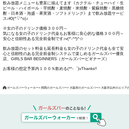
飲み放題メニューも豊富に揃えてます《カクテル・チューハイ・生
ビール・ハイボール・芋焼酎・麦焼酎・米焼酎・紫蘇焼酎・黒糖焼
酎・日本酒・泡盛・果実酒・ソフトドリンク》まで飲み放題サービ
ス♪Ю(^▽^o)♪
※女の子のドリンク価格３００円～
気になる女の子のドリンク代金もお客様に良心的な価格３００円～
安心と信頼性ある完全前金制です♪v(*'-^*)^☆
飲み放題のセット料金も延長料金も女の子のドリンク代金も全て安
心と信頼性のある完全前金制システムで楽しめるガールズバー優良
店、GIRLS BAR BEGINNERS（ガールズバービギナーズ）
お客様の想定予算内１００％飲める(*^-゜)vThanks!!
ガールズバーウォーカー
関西のガールズバー
大阪府のガールズバー
大阪市以外のエリア