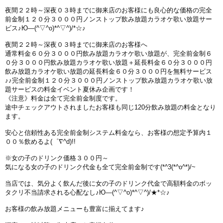
夜間２２時～深夜０３時までに御来店のお客様にも良心的な価格の完全
前金制１２０分３０００円ノンストップ飲み放題カラオケ歌い放題サー
ビス♪Ю―(^▽^o)*^▽^)/*☆♪
夜間２２時～深夜０３時までに御来店のお客様へ
通常料金６０分３０００円飲み放題カラオケ歌い放題が、完全前金制６
０分３０００円飲み放題カラオケ歌い放題＋延長料金６０分３０００円
飲み放題カラオケ歌い放題の延長料金６０分３０００円を無料サービス
♪♪完全前金制１２０分３０００円ノンストップ飲み放題カラオケ歌い放
題サービスの料金イベント夏休み企画です！
《注意》料金は全て完全前金制度です。
途中チェックアウトされましたお客様も同じ120分飲み放題の料金となり
ます。
安心と信頼性ある完全前金制システム料金なら、お客様の想定予算内１
００％飲めるよ(゜∇^d)!!
※女の子のドリンク価格３００円～
気になる女の子のドリンク代金も全て完全前金制です(*^3(*^o^*)/~
当店では、気分よく飲んだ後に女の子のドリンク代金で高額料金のボッ
タクリ不当請求される心配なし♪Ю―(^▽^o)*^▽^)/★*☆♪
お客様の飲み放題メニューも豊富に揃えてます♪