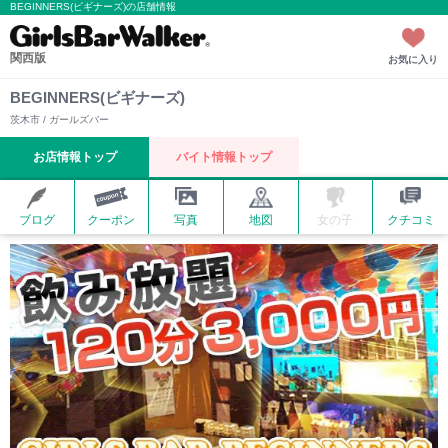
BEGINNERS(ビギナーズ)の店舗情報
関西版
お気に入り
BEGINNERS(ビギナーズ)
茨木市 / ガールズバー
お店情報トップ
バイト情報トップ
ブログ
クーポン
写真
地図
女の子
クチコミ