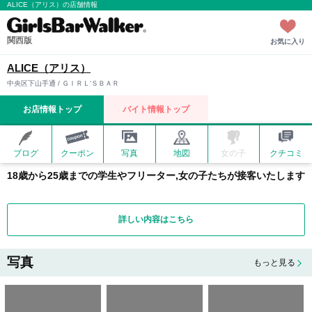
ALICE（アリス）の店舗情報
関西版
お気に入り
ALICE（アリス）
中央区下山手通 / ＧＩＲＬ‘ＳＢＡＲ
お店情報トップ
バイト情報トップ
ブログ
クーポン
写真
地図
女の子
クチコミ
18歳から25歳までの学生やフリーター,女の子たちが接客いたします
詳しい内容はこちら
写真
もっと見る