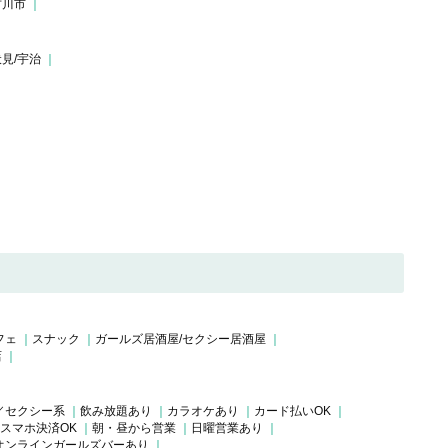
古川市
伏見/宇治
フェ
スナック
ガールズ居酒屋/セクシー居酒屋
店
／セクシー系
飲み放題あり
カラオケあり
カード払いOK
スマホ決済OK
朝・昼から営業
日曜営業あり
オンラインガールズバーあり