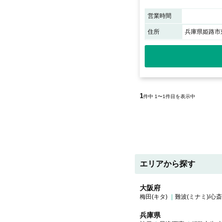
営業時間
住所
兵庫県姫路市東
1
件中 1〜1件目を表示中
エリアから探す
大阪府
梅田(キタ)
難波(ミナミ)/心
兵庫県