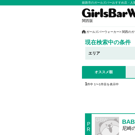
姫路市のガールズバーおすすめ店・人
関西版
ガールズバーウォーカー
関西のガ
現在検索中の条件
エリア
オススメ順
1
件中 1〜1件目を表示中
BAB
P
尼崎の
R