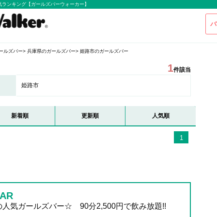
気ランキング【ガールズバーウォーカー】
バ
ールズバー
兵庫県のガールズバー
姫路市のガールズバー
1
件該当
姫路市
新着順
更新順
人気順
1
AR
人気ガールズバー☆ 90分2,500円で飲み放題!!