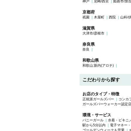
神戸
尼崎/西宮
姫路市/加
京都府
祇園
木屋町
西院
山科/
滋賀県
大津市/彦根市
奈良県
奈良
和歌山県
和歌山:新内(アロチ)
こだわりから探す
お店のタイプ・特徴
正統派ガールズバー
コンカ
ガールズバーウォーカー認定
環境・サービス
バニーガール
水着・ビキニ
駅から5分以内
電子マネー・
ゴールデンウィークも営業