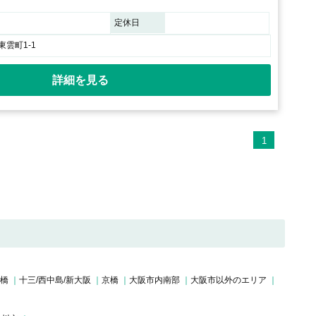
定休日
雲町1-1
詳細を見る
1
斎橋
十三/西中島/新大阪
京橋
大阪市内南部
大阪市以外のエリア