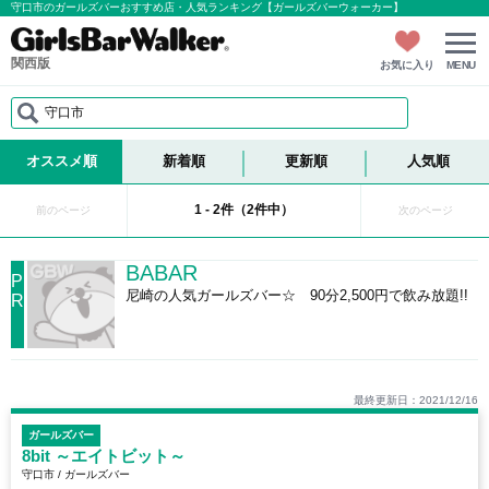
守口市のガールズバーおすすめ店・人気ランキング【ガールズバーウォーカー】
関西版
お気に入り
MENU
守口市
オススメ順
新着順
更新順
人気順
1 - 2件（2件中）
前のページ
次のページ
BABAR
P
尼崎の人気ガールズバー☆ 90分2,500円で飲み放題!!
R
最終更新日：2021/12/16
ガールズバー
8bit ～エイトビット～
守口市 / ガールズバー