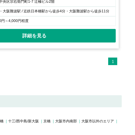
央区宗右衛門町1-7 辻極ビル2階
・大阪難波駅 / 近鉄日本橋駅から徒歩4分・大阪難波駅から徒歩11分
0円～4,000円程度
詳細を見る
1
斎橋
十三/西中島/新大阪
京橋
大阪市内南部
大阪市以外のエリア