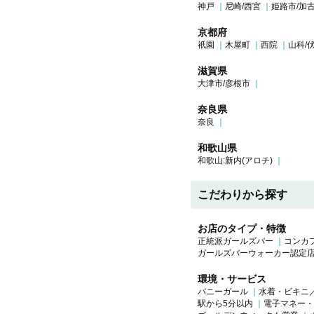
神戸
尼崎/西宮
姫路市/加
京都府
祇園
木屋町
西院
山科/
滋賀県
大津市/彦根市
奈良県
奈良
和歌山県
和歌山:新内(アロチ)
こだわりから探す
お店のタイプ・特徴
正統派ガールズバー
コンカ
ガールズバーウォーカー認定
環境・サービス
バニーガール
水着・ビキニ
駅から5分以内
電子マネー・