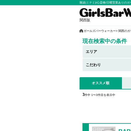
難波(ミナミ)/心斎橋/日曜営業あり
関西版
ガールズバーウォーカー
関西のガ
現在検索中の条件
エリア
こだわり
オススメ順
3
件中 1〜3件目を表示中