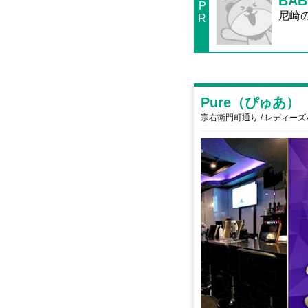
BAB
P
尼崎の
R
Pure（ぴゅあ）
宗右衛門町通り / レディー