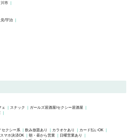
古川市
伏見/宇治
フェ
スナック
ガールズ居酒屋/セクシー居酒屋
店
／セクシー系
飲み放題あり
カラオケあり
カード払いOK
スマホ決済OK
朝・昼から営業
日曜営業あり