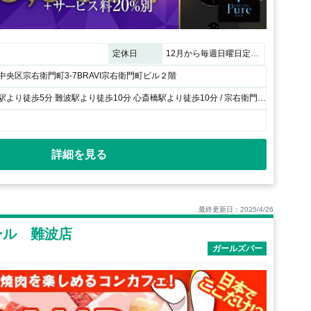
定休日
12月から毎週日曜日定休日 臨時休業日1月4、5、6日
央区宗右衛門町3-7BRAVI宗右衛門町ビル２階
各線、日本橋駅より徒歩5分 難波駅より徒歩10分 心斎橋駅より徒歩10分 / 宗右衛門町通り BRAVI宗右衛門町ビル２階
詳細を見る
最終更新日：2025/4/26
ール 難波店
ガールズバー