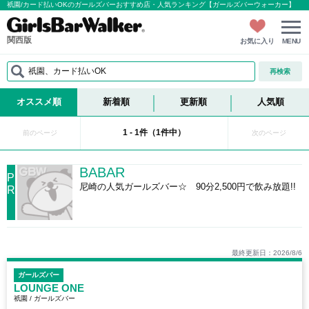
祇園/カード払いOKのガールズバーおすすめ店・人気ランキング【ガールズバーウォーカー】
関西版
お気に入り
MENU
祇園、カード払いOK
再検索
オススメ順
新着順
更新順
人気順
1 - 1件（1件中）
前のページ
次のページ
BABAR
P
尼崎の人気ガールズバー☆ 90分2,500円で飲み放題!!
R
最終更新日：2026/8/6
ガールズバー
LOUNGE ONE
祇園 / ガールズバー