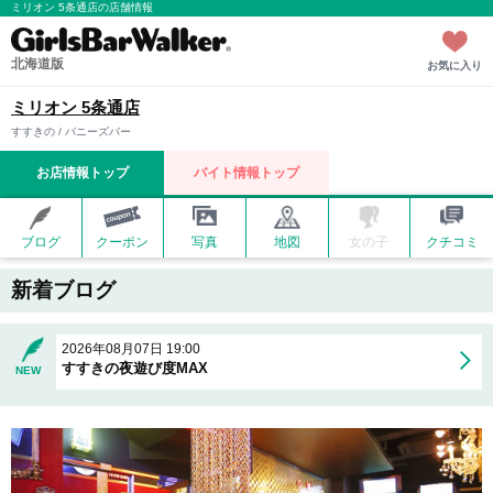
ミリオン 5条通店の店舗情報
北海道版
お気に入り
ミリオン 5条通店
すすきの / バニーズバー
お店情報トップ
バイト情報トップ
ブログ
クーポン
写真
地図
女の子
クチコミ
新着ブログ
2026年08月07日 19:00
すすきの夜遊び度MAX
NEW