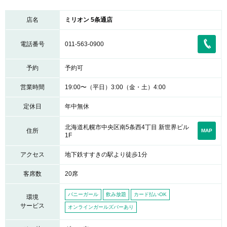
店名
ミリオン 5条通店
電話番号
011-563-0900
予約
予約可
営業時間
19:00〜（平日）3:00（金・土）4:00
定休日
年中無休
北海道札幌市中央区南5条西4丁目 新世界ビル
住所
MAP
1F
アクセス
地下鉄すすきの駅より徒歩1分
客席数
20席
バニーガール
飲み放題
カード払いOK
環境
サービス
オンラインガールズバーあり