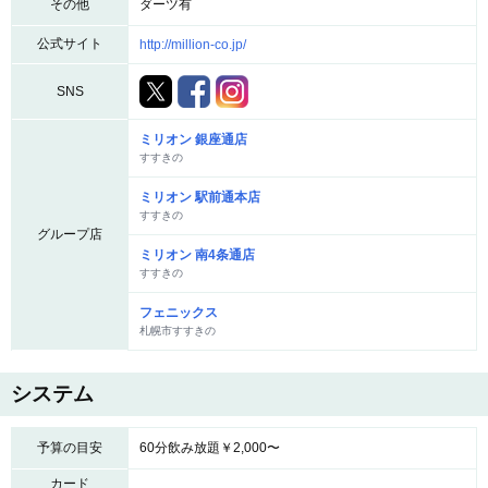
その他
ダーツ有
公式サイト
http://million-co.jp/
SNS
ミリオン 銀座通店
すすきの
ミリオン 駅前通本店
すすきの
グループ店
ミリオン 南4条通店
すすきの
フェニックス
札幌市すすきの
システム
予算の目安
60分飲み放題￥2,000〜
カード