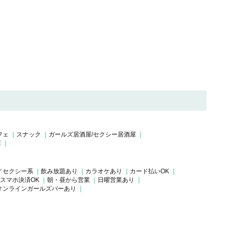
フェ
スナック
ガールズ居酒屋/セクシー居酒屋
店
／セクシー系
飲み放題あり
カラオケあり
カード払いOK
スマホ決済OK
朝・昼から営業
日曜営業あり
オンラインガールズバーあり