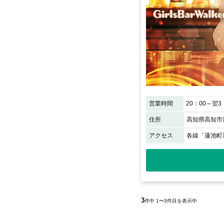
営業時間
20：00～翌3
住所
高知県高知市追
アクセス
各線「蓮池町
3
件中 1〜3件目を表示中