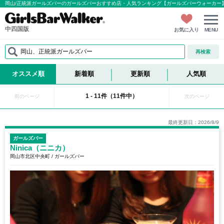
岡山/正統派ガールズバーのガールズバーおすすめ店・人気ランキング【ガールズバーウォーカー
中四国版
お気に入り
MENU
岡山、正統派ガールズバー
再検索
オススメ順
新着順
更新順
人気順
1 - 11件（11件中）
前のページ
次のページ
最終更新日：2026/8/9
ガールズバー
Ninica（ニニカ）
岡山市北区中央町 / ガールズバー