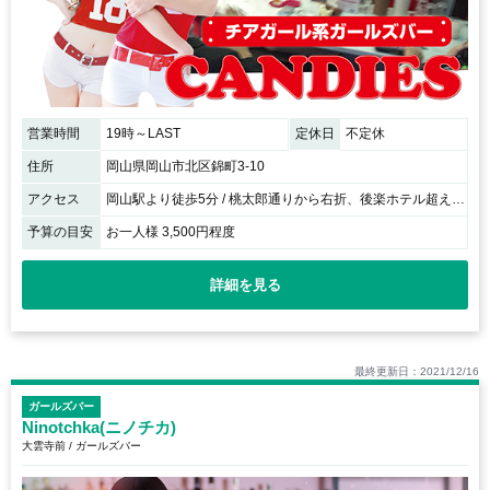
営業時間
19時～LAST
定休日
不定休
住所
岡山県岡山市北区錦町3-10
アクセス
岡山駅より徒歩5分 / 桃太郎通りから右折、後楽ホテル超えて右手すぐ！
予算の目安
お一人様 3,500円程度
詳細を見る
最終更新日：2021/12/16
ガールズバー
Ninotchka(ニノチカ)
大雲寺前 / ガールズバー