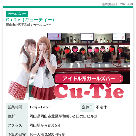
最終更新日：2026/8/9
ガールズバー
Cu-Tie（キューティー）
岡山市北区平和町 / ガールズバー
営業時間
19時～LAST
定休日
不定休
住所
岡山県岡山市北区平和町6-2 日の出ビル2F
アクセス
岡山駅から徒歩5分
予算の目安
お一人様 3,500円程度