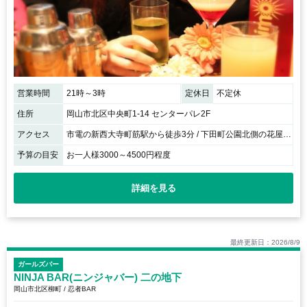
営業時間
21時～3時
定休日
不定休
住所
岡山市北区中央町1-14 センターパレ2F
アクセス
市電の新西大寺町筋駅から徒歩3分 / 下田町公園北側の花屋さんの隣のビルの２Ｆ
予算の目安
お一人様3000～4500円程度
詳細を見る
最終更新日：2026/8/9
ガールズバー
NINJA BAR(ニンジャバー) 二の地下
岡山市北区柳町 / 忍者BAR