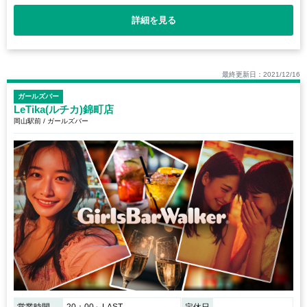
詳細を見る
最終更新日：2021/12/16
ガールズバー
LeTika(ルチカ)錦町店
岡山駅前 / ガールズバー
営業時間
20：00～LAST
定休日