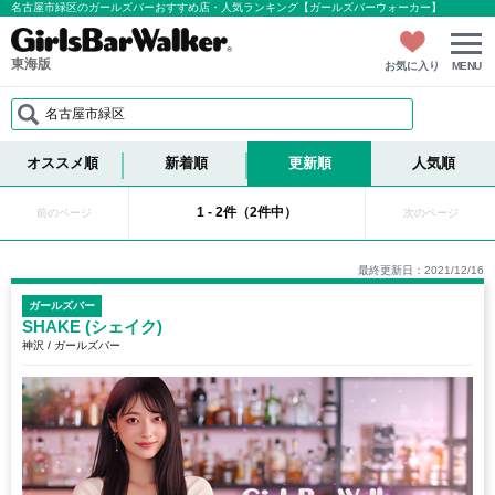
名古屋市緑区のガールズバーおすすめ店・人気ランキング【ガールズバーウォーカー】
東海版
お気に入り
MENU
名古屋市緑区
オススメ順
新着順
更新順
人気順
1 - 2件（2件中）
前のページ
次のページ
最終更新日：2021/12/16
ガールズバー
SHAKE (シェイク)
神沢 / ガールズバー