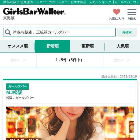
津市/松阪市/正統派ガールズバーのガールズバーおすすめ店・人気ランキング【ガールズバーウォ
東海版
お気に入り
MENU
津市/松阪市、正統派ガールズバー
再検索
オススメ順
新着順
更新順
人気順
1 - 5件（5件中）
前のページ
次のページ
最終更新日：2021/12/16
ガールズバー
MJ松阪
松阪 / ガールズバー