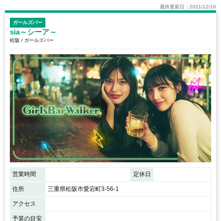
最終更新日：2021/12/16
ガールズバー
sia～シーア～
松阪 / ガールズバー
営業時間
定休日
住所
三重県松阪市愛宕町3‐56‐1
アクセス
予算の目安