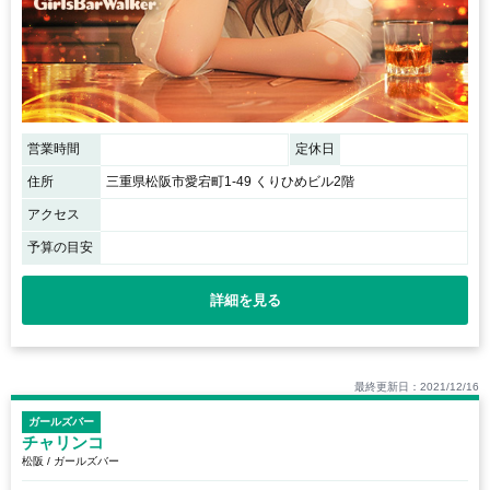
営業時間
定休日
住所
三重県松阪市愛宕町1-49 くりひめビル2階
アクセス
予算の目安
詳細を見る
最終更新日：2021/12/16
ガールズバー
チャリンコ
松阪 / ガールズバー