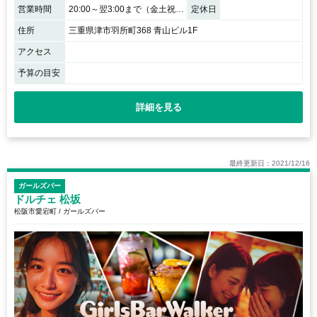
営業時間
20:00～翌3:00まで（金土祝前日は翌5:00まで）
定休日
住所
三重県津市羽所町368 青山ビル1F
アクセス
予算の目安
詳細を見る
最終更新日：2021/12/16
ガールズバー
ドルチェ 松坂
松阪市愛宕町 / ガールズバー